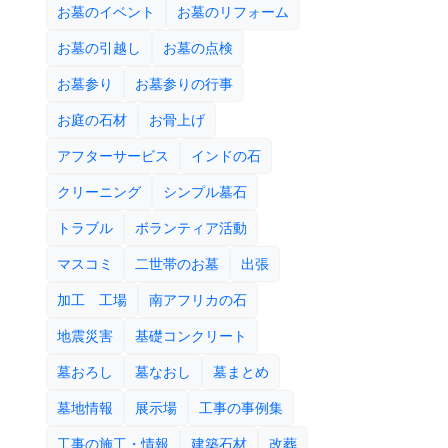
お墓のイベント
お墓のリフォーム
お墓の引越し
お墓の点検
お墓参り
お墓参りの行事
お庭の石材
お骨上げ
アフターサービス
インドの石
クリーニング
シンプル墓石
トラブル
ボランティア活動
マスコミ
二世帯のお墓
出張
加工 工場
南アフリカの石
地震災害
基礎コンクリート
墓おろし
墓なおし
墓まとめ
墓地情報
展示場
工事の事例集
工事の施工・情報
建築石材
改葬