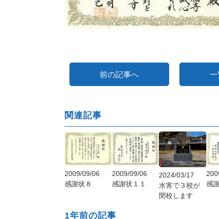
前の記事へ
一
関連記事
2009/09/06
2009/09/06
200
2024/03/17
感謝状１１
感謝状８
感
水害で３校が
閉校します
1年前の記事