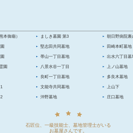
熊本御廟）
ましき墓園 第3
朝日野病院裏
霊園
堅志田共同墓地
田崎本町墓地
霊園
帯山一丁目墓地
出水六丁目墓
霊園
八景水谷一丁目
上ノ山墓地
良町一丁目墓地
多良木墓地
1
文能寺共同墓地
上山下
2
沖野墓地
庄口墓地
石匠位、一級技能士、墓地管理士がいる
お墓屋さんです。