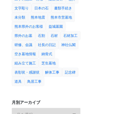
文字彫り
日本の石
書類手続き
未分類
熊本地震
熊本市営墓地
熊本県外のお客様
益城墓園
県外のお墓
石割
石材
石材加工
研修、会議
社長の日記
神社仏閣
空き墓地情報
納骨式
組み立て施工
芝生墓地
表彰状・感謝状
解体工事
記念碑
道具
鳥居工事
月別アーカイブ