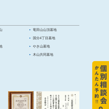
山
竜田山山頂墓地
国分4丁目墓地
地
やき山墓地
木山共同墓地