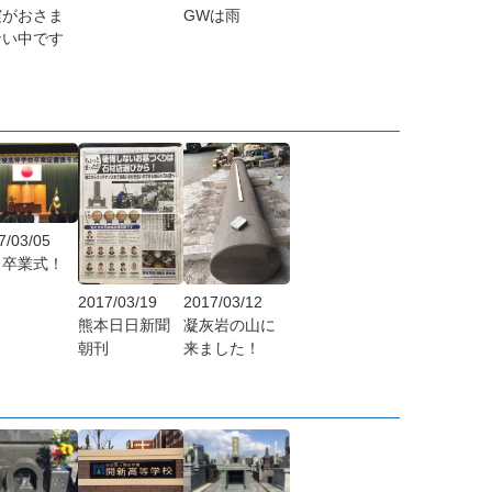
震がおさま
GWは雨
ない中です
！
7/03/05
！卒業式！
2017/03/19
2017/03/12
熊本日日新聞
凝灰岩の山に
朝刊
来ました！