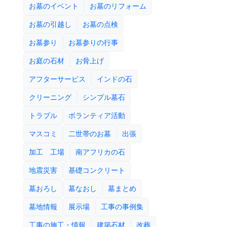
お墓のイベント
お墓のリフォーム
お墓の引越し
お墓の点検
お墓参り
お墓参りの行事
お庭の石材
お骨上げ
アフターサービス
インドの石
クリーニング
シンプル墓石
トラブル
ボランティア活動
マスコミ
二世帯のお墓
出張
加工 工場
南アフリカの石
地震災害
基礎コンクリート
墓おろし
墓なおし
墓まとめ
墓地情報
展示場
工事の事例集
工事の施工・情報
建築石材
改葬