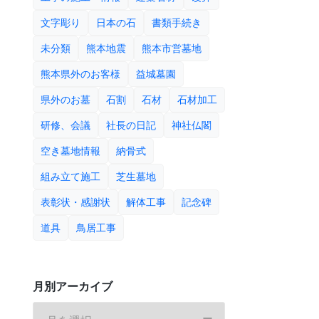
文字彫り
日本の石
書類手続き
未分類
熊本地震
熊本市営墓地
熊本県外のお客様
益城墓園
県外のお墓
石割
石材
石材加工
研修、会議
社長の日記
神社仏閣
空き墓地情報
納骨式
組み立て施工
芝生墓地
表彰状・感謝状
解体工事
記念碑
道具
鳥居工事
月別アーカイブ