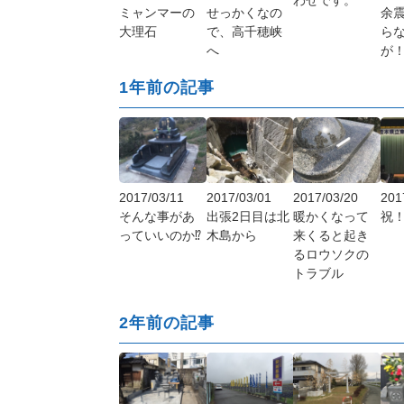
ミャンマーの
せっかくなの
余
大理石
で、高千穂峡
ら
へ
が
1年前の記事
2017/03/11
2017/03/01
2017/03/20
201
そんな事があ
出張2日目は北
暖かくなって
祝
っていいのか⁉︎
木島から
来くると起き
るロウソクの
トラブル
2年前の記事