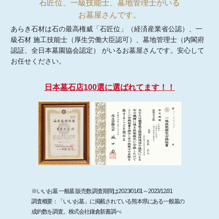
石匠位、一級技能士、墓地管理士がいる
お墓屋さんです。
あらき石材は石の最高権威「石匠位」（経済産業省公認）、一
級石材 施工技能士（厚生労働大臣認可）、墓地管理士（内閣府
認証、全日本墓園協会認定） がいるお墓屋さんです。安心して
お任せください。
日本墓石店100選に選ばれてます！！
※いいお墓 一般墓 販売数 調査期間は2023/01/01～2023/12/31
調査概要：「いいお墓」に掲載されている熊本県にある一般墓の
成約数を調査。株式会社鎌倉新書調べ