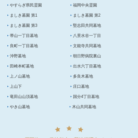
やすらぎ県民霊園
福岡中央霊園
ましき墓園 第1
ましき墓園 第2
ましき墓園 第3
堅志田共同墓地
帯山一丁目墓地
八景水谷一丁目
良町一丁目墓地
文能寺共同墓地
沖野墓地
朝日野病院裏山
田崎本町墓地
出水六丁目墓地
上ノ山墓地
多良木墓地
上山下
庄口墓地
竜田山山頂墓地
国分4丁目墓地
やき山墓地
木山共同墓地