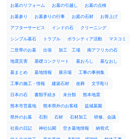
お墓のリフォーム
お墓の引越し
お墓の点検
お墓参り
お墓参りの行事
お庭の石材
お骨上げ
アフターサービス
インドの石
クリーニング
シンプル墓石
トラブル
ボランティア活動
マスコミ
二世帯のお墓
出張
加工 工場
南アフリカの石
地震災害
基礎コンクリート
墓おろし
墓なおし
墓まとめ
墓地情報
展示場
工事の事例集
工事の施工・情報
建築石材
改葬
文字彫り
日本の石
書類手続き
未分類
熊本地震
熊本市営墓地
熊本県外のお客様
益城墓園
県外のお墓
石割
石材
石材加工
研修、会議
社長の日記
神社仏閣
空き墓地情報
納骨式