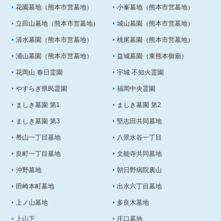
花園墓地（熊本市営墓地）
小峯墓地（熊本市営墓地）
立田山墓地（熊本市営墓地）
城山墓園（熊本市営墓地）
清水墓園（熊本市営墓地）
桃尾墓園（熊本市営墓地）
浦山墓園（熊本市営墓地）
益城墓園（東熊本御廟）
花岡山 春日霊園
宇城 不知火霊園
やすらぎ県民霊園
福岡中央霊園
ましき墓園 第1
ましき墓園 第2
ましき墓園 第3
堅志田共同墓地
帯山一丁目墓地
八景水谷一丁目
良町一丁目墓地
文能寺共同墓地
沖野墓地
朝日野病院裏山
田崎本町墓地
出水六丁目墓地
上ノ山墓地
多良木墓地
上山下
庄口墓地