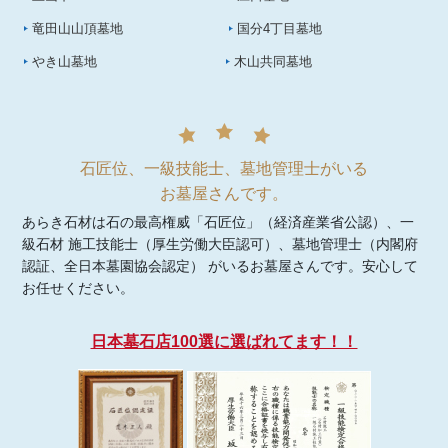
竜田山山頂墓地
国分4丁目墓地
やき山墓地
木山共同墓地
石匠位、一級技能士、墓地管理士がいる
お墓屋さんです。
あらき石材は石の最高権威「石匠位」（経済産業省公認）、一
級石材 施工技能士（厚生労働大臣認可）、墓地管理士（内閣府
認証、全日本墓園協会認定） がいるお墓屋さんです。安心して
お任せください。
日本墓石店100選に選ばれてます！！