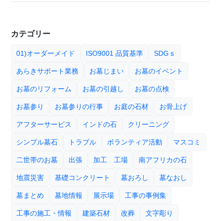
カテゴリー
01)オーダーメイド
ISO9001 品質基準
SDGｓ
あらきサポート業務
お墓じまい
お墓のイベント
お墓のリフォーム
お墓の引越し
お墓の点検
お墓参り
お墓参りの行事
お庭の石材
お骨上げ
アフターサービス
インドの石
クリーニング
シンプル墓石
トラブル
ボランティア活動
マスコミ
二世帯のお墓
出張
加工 工場
南アフリカの石
地震災害
基礎コンクリート
墓おろし
墓なおし
墓まとめ
墓地情報
展示場
工事の事例集
工事の施工・情報
建築石材
改葬
文字彫り