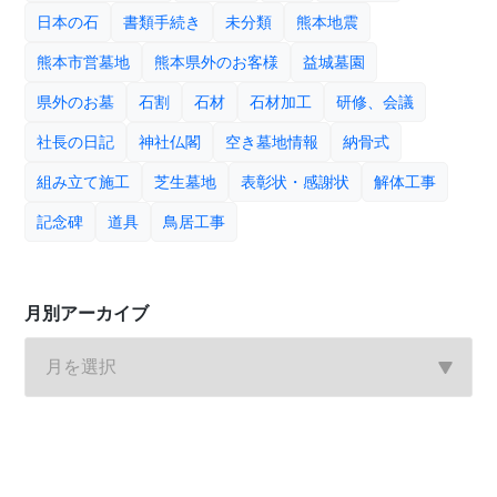
日本の石
書類手続き
未分類
熊本地震
熊本市営墓地
熊本県外のお客様
益城墓園
県外のお墓
石割
石材
石材加工
研修、会議
社長の日記
神社仏閣
空き墓地情報
納骨式
組み立て施工
芝生墓地
表彰状・感謝状
解体工事
記念碑
道具
鳥居工事
月別アーカイブ