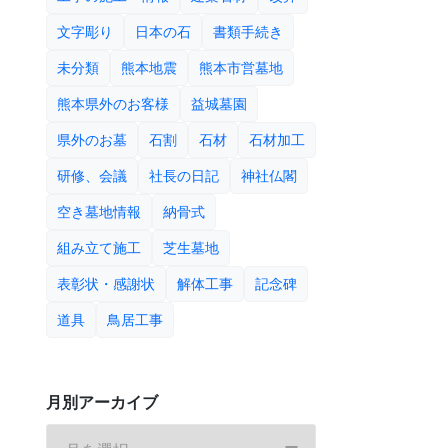
文字彫り
日本の石
書類手続き
未分類
熊本地震
熊本市営墓地
熊本県外のお客様
益城墓園
県外のお墓
石割
石材
石材加工
研修、会議
社長の日記
神社仏閣
空き墓地情報
納骨式
組み立て施工
芝生墓地
表彰状・感謝状
解体工事
記念碑
道具
鳥居工事
月別アーカイブ