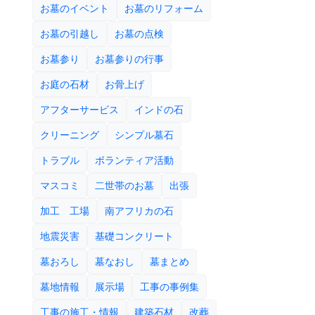
お墓のイベント
お墓のリフォーム
お墓の引越し
お墓の点検
お墓参り
お墓参りの行事
お庭の石材
お骨上げ
アフターサービス
インドの石
クリーニング
シンプル墓石
トラブル
ボランティア活動
マスコミ
二世帯のお墓
出張
加工 工場
南アフリカの石
地震災害
基礎コンクリート
墓おろし
墓なおし
墓まとめ
墓地情報
展示場
工事の事例集
工事の施工・情報
建築石材
改葬