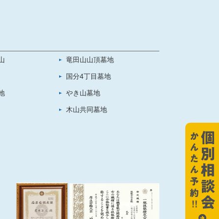
山
竜田山山頂墓地
国分4丁目墓地
地
やき山墓地
木山共同墓地