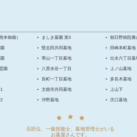
熊本御廟）
ましき墓園 第3
朝日野病院裏
霊園
堅志田共同墓地
田崎本町墓地
霊園
帯山一丁目墓地
出水六丁目墓
霊園
八景水谷一丁目
上ノ山墓地
良町一丁目墓地
多良木墓地
1
文能寺共同墓地
上山下
2
沖野墓地
庄口墓地
石匠位、一級技能士、墓地管理士がいる
お墓屋さんです。