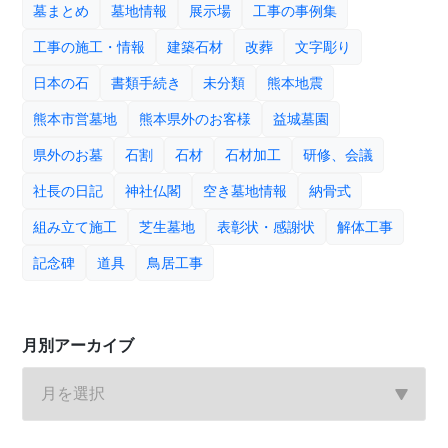
墓まとめ
墓地情報
展示場
工事の事例集
工事の施工・情報
建築石材
改葬
文字彫り
日本の石
書類手続き
未分類
熊本地震
熊本市営墓地
熊本県外のお客様
益城墓園
県外のお墓
石割
石材
石材加工
研修、会議
社長の日記
神社仏閣
空き墓地情報
納骨式
組み立て施工
芝生墓地
表彰状・感謝状
解体工事
記念碑
道具
鳥居工事
月別アーカイブ