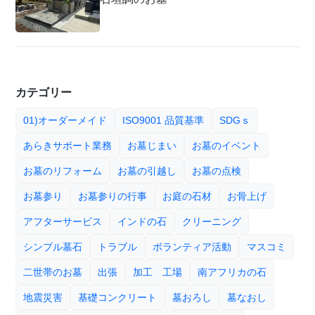
カテゴリー
01)オーダーメイド
ISO9001 品質基準
SDGｓ
あらきサポート業務
お墓じまい
お墓のイベント
お墓のリフォーム
お墓の引越し
お墓の点検
お墓参り
お墓参りの行事
お庭の石材
お骨上げ
アフターサービス
インドの石
クリーニング
シンプル墓石
トラブル
ボランティア活動
マスコミ
二世帯のお墓
出張
加工 工場
南アフリカの石
地震災害
基礎コンクリート
墓おろし
墓なおし