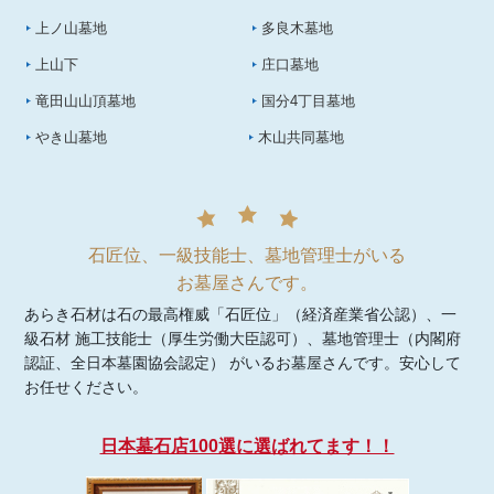
上ノ山墓地
多良木墓地
上山下
庄口墓地
竜田山山頂墓地
国分4丁目墓地
やき山墓地
木山共同墓地
石匠位、一級技能士、墓地管理士がいる
お墓屋さんです。
あらき石材は石の最高権威「石匠位」（経済産業省公認）、一
級石材 施工技能士（厚生労働大臣認可）、墓地管理士（内閣府
認証、全日本墓園協会認定） がいるお墓屋さんです。安心して
お任せください。
日本墓石店100選に選ばれてます！！