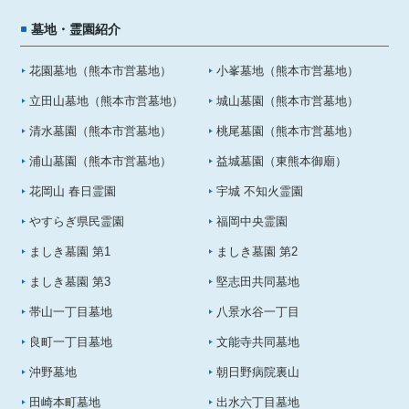
墓地・霊園紹介
花園墓地（熊本市営墓地）
小峯墓地（熊本市営墓地）
立田山墓地（熊本市営墓地）
城山墓園（熊本市営墓地）
清水墓園（熊本市営墓地）
桃尾墓園（熊本市営墓地）
浦山墓園（熊本市営墓地）
益城墓園（東熊本御廟）
花岡山 春日霊園
宇城 不知火霊園
やすらぎ県民霊園
福岡中央霊園
ましき墓園 第1
ましき墓園 第2
ましき墓園 第3
堅志田共同墓地
帯山一丁目墓地
八景水谷一丁目
良町一丁目墓地
文能寺共同墓地
沖野墓地
朝日野病院裏山
田崎本町墓地
出水六丁目墓地