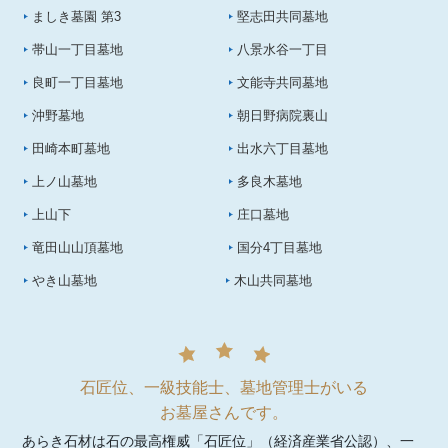
ましき墓園 第3
堅志田共同墓地
帯山一丁目墓地
八景水谷一丁目
良町一丁目墓地
文能寺共同墓地
沖野墓地
朝日野病院裏山
田崎本町墓地
出水六丁目墓地
上ノ山墓地
多良木墓地
上山下
庄口墓地
竜田山山頂墓地
国分4丁目墓地
やき山墓地
木山共同墓地
石匠位、一級技能士、墓地管理士がいる
お墓屋さんです。
あらき石材は石の最高権威「石匠位」（経済産業省公認）、一