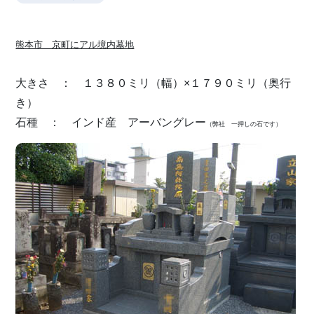
熊本市 京町にアル境内墓地
大きさ ： １３８０ミリ（幅）×１７９０ミリ（奥行
き）
石種 ： インド産 アーバングレー
（弊社 一押しの石です）