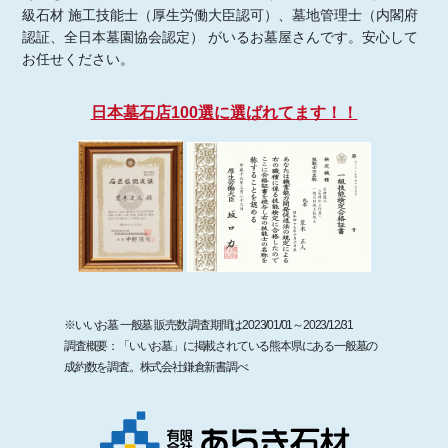
級石材 施工技能士（厚生労働大臣認可）、墓地管理士（内閣府
認証、全日本墓園協会認定） がいるお墓屋さんです。安心して
お任せください。
日本墓石店100選に選ばれてます！！
※いいお墓 一般墓 販売数 調査期間は2023/01/01～2023/12/31
調査概要：「いいお墓」に掲載されている熊本県にある一般墓の
成約数を調査。株式会社鎌倉新書調べ