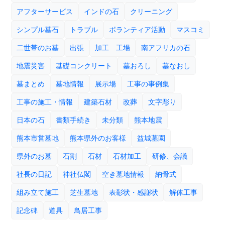
アフターサービス
インドの石
クリーニング
シンプル墓石
トラブル
ボランティア活動
マスコミ
二世帯のお墓
出張
加工 工場
南アフリカの石
地震災害
基礎コンクリート
墓おろし
墓なおし
墓まとめ
墓地情報
展示場
工事の事例集
工事の施工・情報
建築石材
改葬
文字彫り
日本の石
書類手続き
未分類
熊本地震
熊本市営墓地
熊本県外のお客様
益城墓園
県外のお墓
石割
石材
石材加工
研修、会議
社長の日記
神社仏閣
空き墓地情報
納骨式
組み立て施工
芝生墓地
表彰状・感謝状
解体工事
記念碑
道具
鳥居工事