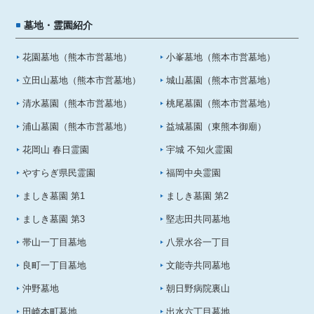
墓地・霊園紹介
花園墓地（熊本市営墓地）
小峯墓地（熊本市営墓地）
立田山墓地（熊本市営墓地）
城山墓園（熊本市営墓地）
清水墓園（熊本市営墓地）
桃尾墓園（熊本市営墓地）
浦山墓園（熊本市営墓地）
益城墓園（東熊本御廟）
花岡山 春日霊園
宇城 不知火霊園
やすらぎ県民霊園
福岡中央霊園
ましき墓園 第1
ましき墓園 第2
ましき墓園 第3
堅志田共同墓地
帯山一丁目墓地
八景水谷一丁目
良町一丁目墓地
文能寺共同墓地
沖野墓地
朝日野病院裏山
田崎本町墓地
出水六丁目墓地