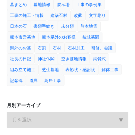
墓まとめ
墓地情報
展示場
工事の事例集
工事の施工・情報
建築石材
改葬
文字彫り
日本の石
書類手続き
未分類
熊本地震
熊本市営墓地
熊本県外のお客様
益城墓園
県外のお墓
石割
石材
石材加工
研修、会議
社長の日記
神社仏閣
空き墓地情報
納骨式
組み立て施工
芝生墓地
表彰状・感謝状
解体工事
記念碑
道具
鳥居工事
月別アーカイブ