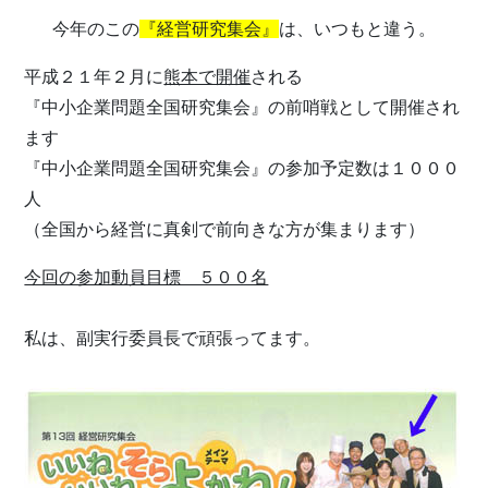
今年のこの
『経営研究集会』
は、いつもと違う。
平成２１年２月に
熊本で開催
される
『中小企業問題全国研究集会』
の前哨戦として開催され
ます
『中小企業問題全国研究集会』
の参加予定数は１０００
人
（全国から経営に真剣で前向きな方が集まります）
今回の参加動員目標 ５００名
私は、副実行委員長で頑張ってます。