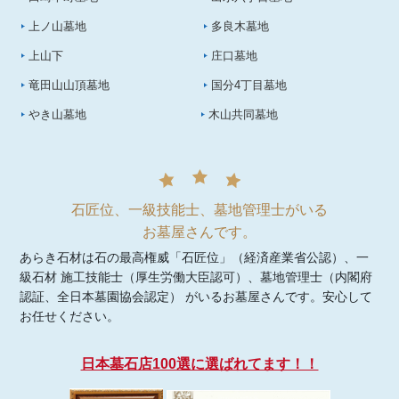
上ノ山墓地
多良木墓地
上山下
庄口墓地
竜田山山頂墓地
国分4丁目墓地
やき山墓地
木山共同墓地
石匠位、一級技能士、墓地管理士がいる
お墓屋さんです。
あらき石材は石の最高権威「石匠位」（経済産業省公認）、一
級石材 施工技能士（厚生労働大臣認可）、墓地管理士（内閣府
認証、全日本墓園協会認定） がいるお墓屋さんです。安心して
お任せください。
日本墓石店100選に選ばれてます！！