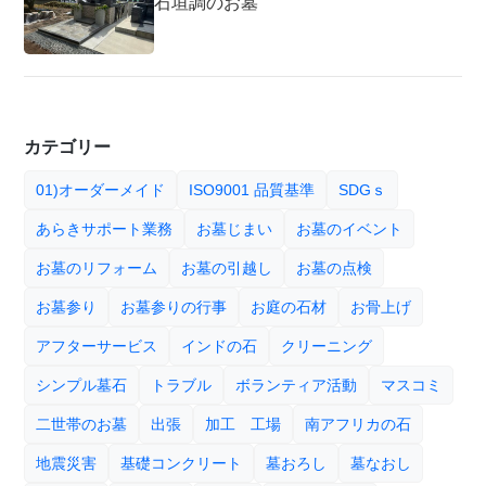
石垣調のお墓
カテゴリー
01)オーダーメイド
ISO9001 品質基準
SDGｓ
あらきサポート業務
お墓じまい
お墓のイベント
お墓のリフォーム
お墓の引越し
お墓の点検
お墓参り
お墓参りの行事
お庭の石材
お骨上げ
アフターサービス
インドの石
クリーニング
シンプル墓石
トラブル
ボランティア活動
マスコミ
二世帯のお墓
出張
加工 工場
南アフリカの石
地震災害
基礎コンクリート
墓おろし
墓なおし