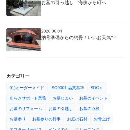
お墓の引っ越し 海側から町へ
2026.06.04
納骨準備からの納骨！いいお天気^ ^
カテゴリー
01)オーダーメイド
ISO9001 品質基準
SDGｓ
あらきサポート業務
お墓じまい
お墓のイベント
お墓のリフォーム
お墓の引越し
お墓の点検
お墓参り
お墓参りの行事
お庭の石材
お骨上げ
アフターサービス
インドの石
クリーニング