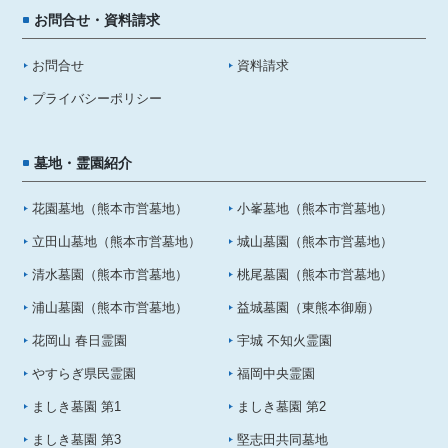
お問合せ・資料請求
お問合せ
資料請求
プライバシーポリシー
墓地・霊園紹介
花園墓地（熊本市営墓地）
小峯墓地（熊本市営墓地）
立田山墓地（熊本市営墓地）
城山墓園（熊本市営墓地）
清水墓園（熊本市営墓地）
桃尾墓園（熊本市営墓地）
浦山墓園（熊本市営墓地）
益城墓園（東熊本御廟）
花岡山 春日霊園
宇城 不知火霊園
やすらぎ県民霊園
福岡中央霊園
ましき墓園 第1
ましき墓園 第2
ましき墓園 第3
堅志田共同墓地