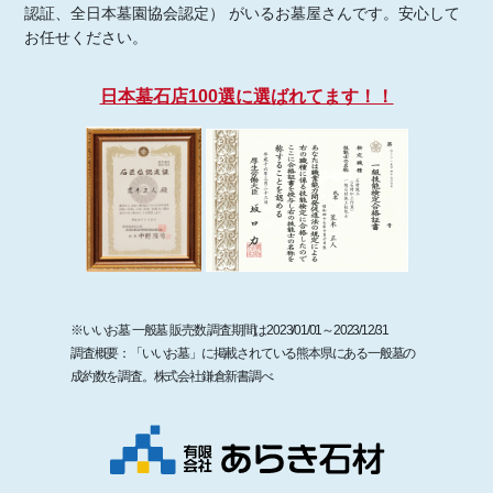
認証、全日本墓園協会認定） がいるお墓屋さんです。安心して
お任せください。
日本墓石店100選に選ばれてます！！
※いいお墓 一般墓 販売数 調査期間は2023/01/01～2023/12/31
調査概要：「いいお墓」に掲載されている熊本県にある一般墓の
成約数を調査。株式会社鎌倉新書調べ