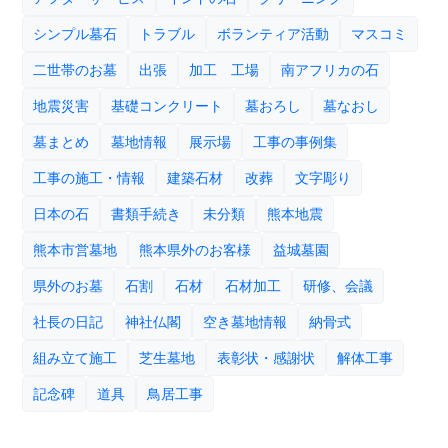
シンプル墓石
トラブル
ボランティア活動
マスコミ
二世帯のお墓
出張
加工 工場
南アフリカの石
地震災害
基礎コンクリート
墓おろし
墓なおし
墓まとめ
墓地情報
展示場
工事の事例集
工事の施工・情報
建築石材
改葬
文字彫り
日本の石
書類手続き
未分類
熊本地震
熊本市営墓地
熊本県外のお客様
益城墓園
県外のお墓
石割
石材
石材加工
研修、会議
社長の日記
神社仏閣
空き墓地情報
納骨式
組み立て施工
芝生墓地
表彰状・感謝状
解体工事
記念碑
道具
鳥居工事