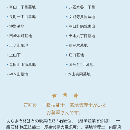
帯山一丁目墓地
八景水谷一丁目
良町一丁目墓地
文能寺共同墓地
沖野墓地
朝日野病院裏山
田崎本町墓地
出水六丁目墓地
上ノ山墓地
多良木墓地
上山下
庄口墓地
竜田山山頂墓地
国分4丁目墓地
やき山墓地
木山共同墓地
石匠位、一級技能士、墓地管理士がいる
お墓屋さんです。
あらき石材は石の最高権威「石匠位」（経済産業省公認）、一
級石材 施工技能士（厚生労働大臣認可）、墓地管理士（内閣府