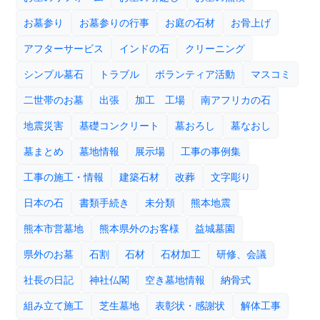
お墓参り
お墓参りの行事
お庭の石材
お骨上げ
アフターサービス
インドの石
クリーニング
シンプル墓石
トラブル
ボランティア活動
マスコミ
二世帯のお墓
出張
加工 工場
南アフリカの石
地震災害
基礎コンクリート
墓おろし
墓なおし
墓まとめ
墓地情報
展示場
工事の事例集
工事の施工・情報
建築石材
改葬
文字彫り
日本の石
書類手続き
未分類
熊本地震
熊本市営墓地
熊本県外のお客様
益城墓園
県外のお墓
石割
石材
石材加工
研修、会議
社長の日記
神社仏閣
空き墓地情報
納骨式
組み立て施工
芝生墓地
表彰状・感謝状
解体工事