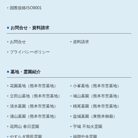
国際規格ISO9001
お問合せ・資料請求
お問合せ
資料請求
プライバシーポリシー
墓地・霊園紹介
花園墓地（熊本市営墓地）
小峯墓地（熊本市営墓地）
立田山墓地（熊本市営墓地）
城山墓園（熊本市営墓地）
清水墓園（熊本市営墓地）
桃尾墓園（熊本市営墓地）
浦山墓園（熊本市営墓地）
益城墓園（東熊本御廟）
花岡山 春日霊園
宇城 不知火霊園
やすらぎ県民霊園
福岡中央霊園