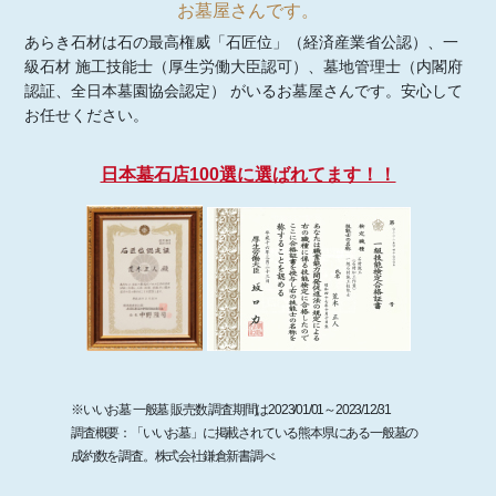
お墓屋さんです。
あらき石材は石の最高権威「石匠位」（経済産業省公認）、一
級石材 施工技能士（厚生労働大臣認可）、墓地管理士（内閣府
認証、全日本墓園協会認定） がいるお墓屋さんです。安心して
お任せください。
日本墓石店100選に選ばれてます！！
※いいお墓 一般墓 販売数 調査期間は2023/01/01～2023/12/31
調査概要：「いいお墓」に掲載されている熊本県にある一般墓の
成約数を調査。株式会社鎌倉新書調べ