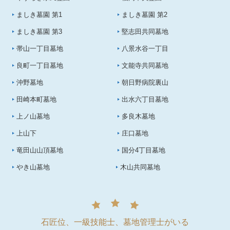
ましき墓園 第1
ましき墓園 第2
ましき墓園 第3
堅志田共同墓地
帯山一丁目墓地
八景水谷一丁目
良町一丁目墓地
文能寺共同墓地
沖野墓地
朝日野病院裏山
田崎本町墓地
出水六丁目墓地
上ノ山墓地
多良木墓地
上山下
庄口墓地
竜田山山頂墓地
国分4丁目墓地
やき山墓地
木山共同墓地
石匠位、一級技能士、墓地管理士がいる