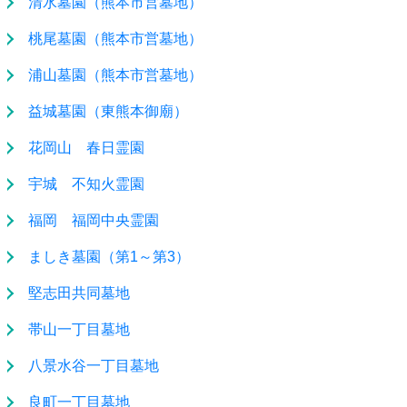
清水墓園（熊本市営墓地）
桃尾墓園（熊本市営墓地）
浦山墓園（熊本市営墓地）
益城墓園（東熊本御廟）
花岡山 春日霊園
宇城 不知火霊園
福岡 福岡中央霊園
ましき墓園（第1～第3）
堅志田共同墓地
帯山一丁目墓地
八景水谷一丁目墓地
良町一丁目墓地