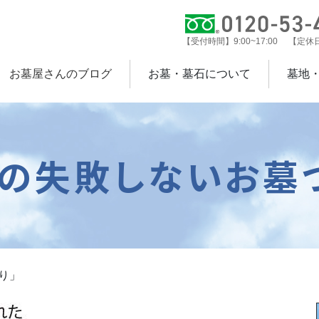
【受付時間】9:00~17:00 【定
お墓屋さんのブログ
お墓・墓石について
墓地
本の失敗しないお墓づ
り」