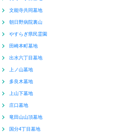
文能寺共同墓地
朝日野病院裏山
やすらぎ県民霊園
田崎本町墓地
出水六丁目墓地
上ノ山墓地
多良木墓地
上山下墓地
庄口墓地
竜田山山頂墓地
国分4丁目墓地