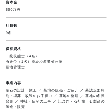
資本金
500万円
社員数
9名
保有資格
一級技能士（4名）
石匠位（1名）※経済産業省公認
墓地管理士
事業内容
墓石の設計・施工 ／ 墓地の販売・ご紹介 ／ 墓誌追加彫
刻・埋葬・改装のお手伝い ／ 墓地の整理 ／ 墓地の名義
変更 ／ 神社・仏閣の工事 ／ 記念碑・石灯籠・石製品の
製造・販売