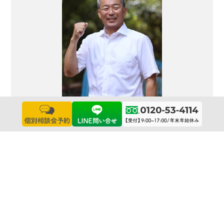
代表取締役
荒木 正人
勤続31年目です。石材店の息子として生ま
れ現在に至ります。
石匠位として、一級技能士として、お客様と
ご先祖様の心をつなぐ事ができるようなお仕
事をさせて頂きます。