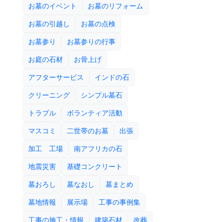
お墓のイベント
お墓のリフォーム
お墓の引越し
お墓の点検
お墓参り
お墓参りの行事
お庭の石材
お骨上げ
アフターサービス
インドの石
クリーニング
シンプル墓石
トラブル
ボランティア活動
マスコミ
二世帯のお墓
出張
加工 工場
南アフリカの石
地震災害
基礎コンクリート
墓おろし
墓なおし
墓まとめ
墓地情報
展示場
工事の事例集
工事の施工・情報
建築石材
改葬