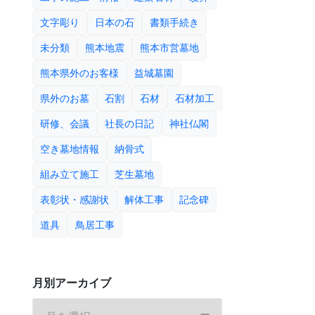
文字彫り
日本の石
書類手続き
未分類
熊本地震
熊本市営墓地
熊本県外のお客様
益城墓園
県外のお墓
石割
石材
石材加工
研修、会議
社長の日記
神社仏閣
空き墓地情報
納骨式
組み立て施工
芝生墓地
表彰状・感謝状
解体工事
記念碑
道具
鳥居工事
月別アーカイブ