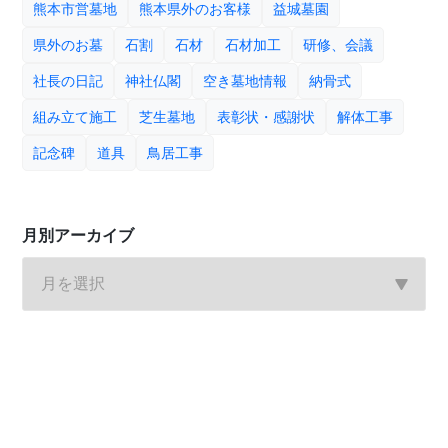
熊本市営墓地
熊本県外のお客様
益城墓園
県外のお墓
石割
石材
石材加工
研修、会議
社長の日記
神社仏閣
空き墓地情報
納骨式
組み立て施工
芝生墓地
表彰状・感謝状
解体工事
記念碑
道具
鳥居工事
月別アーカイブ