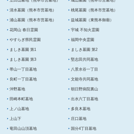
立田山墓地（熊本市営墓地）
城山墓園（熊本市営墓地）
清水墓園（熊本市営墓地）
桃尾墓園（熊本市営墓地）
浦山墓園（熊本市営墓地）
益城墓園（東熊本御廟）
花岡山 春日霊園
宇城 不知火霊園
やすらぎ県民霊園
福岡中央霊園
ましき墓園 第1
ましき墓園 第2
ましき墓園 第3
堅志田共同墓地
帯山一丁目墓地
八景水谷一丁目
良町一丁目墓地
文能寺共同墓地
沖野墓地
朝日野病院裏山
田崎本町墓地
出水六丁目墓地
上ノ山墓地
多良木墓地
上山下
庄口墓地
竜田山山頂墓地
国分4丁目墓地