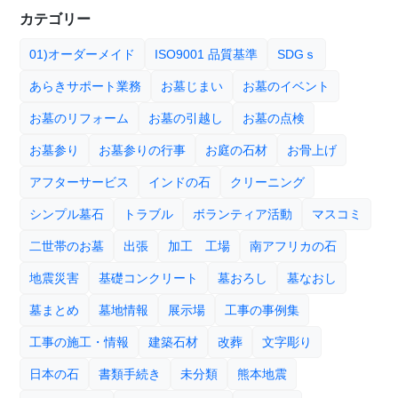
カテゴリー
01)オーダーメイド
ISO9001 品質基準
SDGｓ
あらきサポート業務
お墓じまい
お墓のイベント
お墓のリフォーム
お墓の引越し
お墓の点検
お墓参り
お墓参りの行事
お庭の石材
お骨上げ
アフターサービス
インドの石
クリーニング
シンプル墓石
トラブル
ボランティア活動
マスコミ
二世帯のお墓
出張
加工 工場
南アフリカの石
地震災害
基礎コンクリート
墓おろし
墓なおし
墓まとめ
墓地情報
展示場
工事の事例集
工事の施工・情報
建築石材
改葬
文字彫り
日本の石
書類手続き
未分類
熊本地震