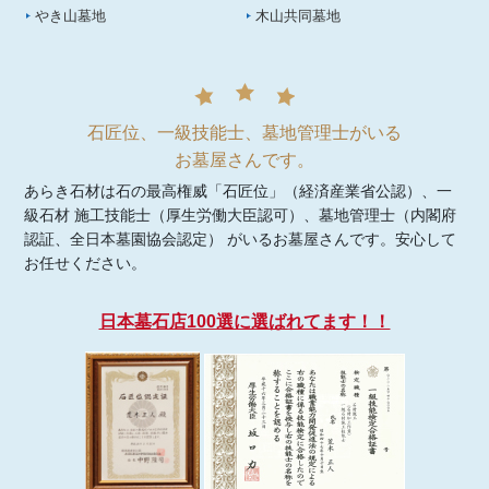
やき山墓地
木山共同墓地
石匠位、一級技能士、墓地管理士がいる
お墓屋さんです。
あらき石材は石の最高権威「石匠位」（経済産業省公認）、一
級石材 施工技能士（厚生労働大臣認可）、墓地管理士（内閣府
認証、全日本墓園協会認定） がいるお墓屋さんです。安心して
お任せください。
日本墓石店100選に選ばれてます！！