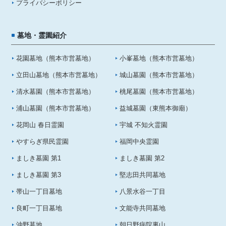
プライバシーポリシー
墓地・霊園紹介
花園墓地（熊本市営墓地）
小峯墓地（熊本市営墓地）
立田山墓地（熊本市営墓地）
城山墓園（熊本市営墓地）
清水墓園（熊本市営墓地）
桃尾墓園（熊本市営墓地）
浦山墓園（熊本市営墓地）
益城墓園（東熊本御廟）
花岡山 春日霊園
宇城 不知火霊園
やすらぎ県民霊園
福岡中央霊園
ましき墓園 第1
ましき墓園 第2
ましき墓園 第3
堅志田共同墓地
帯山一丁目墓地
八景水谷一丁目
良町一丁目墓地
文能寺共同墓地
沖野墓地
朝日野病院裏山