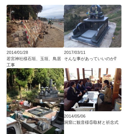
2014/01/28
2017/03/11
若宮神社様石垣、玉垣、鳥居
そんな事があっていいのか⁉︎
工事
2014/05/06
洞窟に観音様⑤取材と祈念式