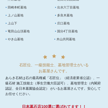
田崎本町墓地
出水六丁目墓地
上ノ山墓地
多良木墓地
上山下
庄口墓地
竜田山山頂墓地
国分4丁目墓地
やき山墓地
木山共同墓地
石匠位、一級技能士、墓地管理士がいる
お墓屋さんです。
あらき石材は石の最高権威「石匠位」（経済産業省公認）、一
級石材 施工技能士（厚生労働大臣認可）、墓地管理士（内閣府
認証、全日本墓園協会認定） がいるお墓屋さんです。安心して
お任せください。
日本墓石店100選に選ばれてます！！