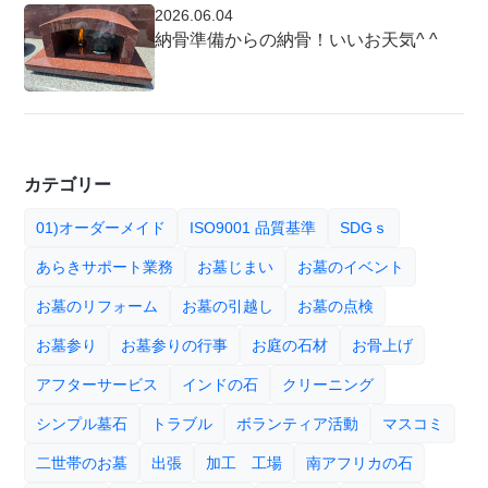
2026.06.04
納骨準備からの納骨！いいお天気^ ^
カテゴリー
01)オーダーメイド
ISO9001 品質基準
SDGｓ
あらきサポート業務
お墓じまい
お墓のイベント
お墓のリフォーム
お墓の引越し
お墓の点検
お墓参り
お墓参りの行事
お庭の石材
お骨上げ
アフターサービス
インドの石
クリーニング
シンプル墓石
トラブル
ボランティア活動
マスコミ
二世帯のお墓
出張
加工 工場
南アフリカの石