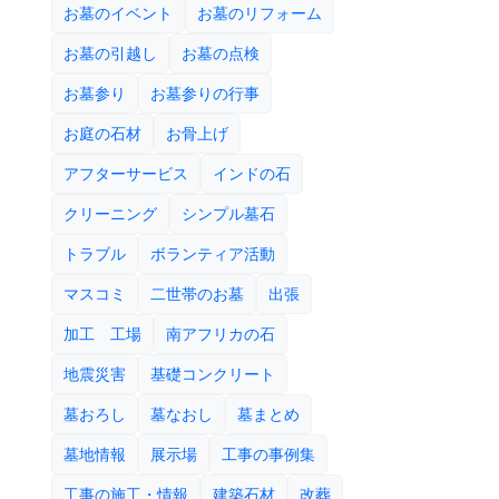
お墓のイベント
お墓のリフォーム
お墓の引越し
お墓の点検
お墓参り
お墓参りの行事
お庭の石材
お骨上げ
アフターサービス
インドの石
クリーニング
シンプル墓石
トラブル
ボランティア活動
マスコミ
二世帯のお墓
出張
加工 工場
南アフリカの石
地震災害
基礎コンクリート
墓おろし
墓なおし
墓まとめ
墓地情報
展示場
工事の事例集
工事の施工・情報
建築石材
改葬