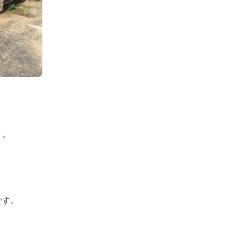
り。
です。