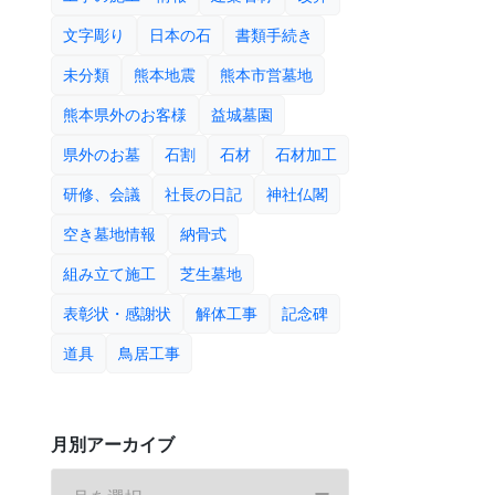
文字彫り
日本の石
書類手続き
未分類
熊本地震
熊本市営墓地
熊本県外のお客様
益城墓園
県外のお墓
石割
石材
石材加工
研修、会議
社長の日記
神社仏閣
空き墓地情報
納骨式
組み立て施工
芝生墓地
表彰状・感謝状
解体工事
記念碑
道具
鳥居工事
月別アーカイブ