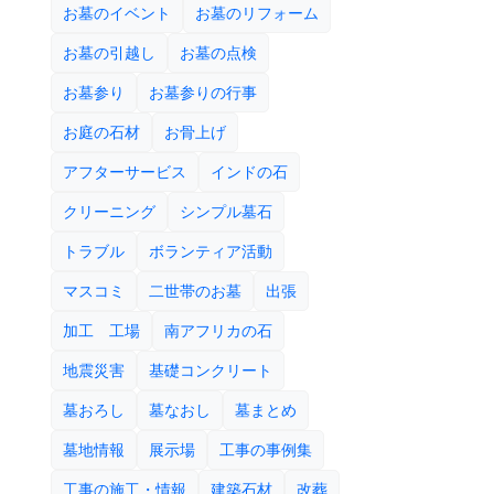
お墓のイベント
お墓のリフォーム
お墓の引越し
お墓の点検
お墓参り
お墓参りの行事
お庭の石材
お骨上げ
アフターサービス
インドの石
クリーニング
シンプル墓石
トラブル
ボランティア活動
マスコミ
二世帯のお墓
出張
加工 工場
南アフリカの石
地震災害
基礎コンクリート
墓おろし
墓なおし
墓まとめ
墓地情報
展示場
工事の事例集
工事の施工・情報
建築石材
改葬