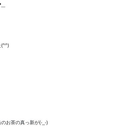
_
^^)
お茶の真っ新が(-_-)