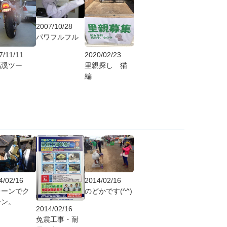
2007/10/28
パワフルフル
7/11/11
2020/02/23
馬溪ツー
里親探し 猫
編
4/02/16
2014/02/16
レーンでク
のどかです(^^)
ーン。
2014/02/16
免震工事・耐