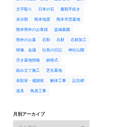
文字彫り
日本の石
書類手続き
未分類
熊本地震
熊本市営墓地
熊本県外のお客様
益城墓園
県外のお墓
石割
石材
石材加工
研修、会議
社長の日記
神社仏閣
空き墓地情報
納骨式
組み立て施工
芝生墓地
表彰状・感謝状
解体工事
記念碑
道具
鳥居工事
月別アーカイブ