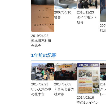
2018/11/23
2007/04/10
ダイヤモンド
警告
研修
200
耶
2019/04/02
熊本県石材組
合総会
1年前の記事
2014/02/23
2014/02/05
201
いい天気の中
くまもと春の
ク
の植木市
植木市
レ
2014/02/16
春の2大イベン