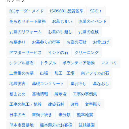
01)オーダーメイド
ISO9001 品質基準
SDGｓ
あらきサポート業務
お墓じまい
お墓のイベント
お墓のリフォーム
お墓の引越し
お墓の点検
お墓参り
お墓参りの行事
お庭の石材
お骨上げ
アフターサービス
インドの石
クリーニング
シンプル墓石
トラブル
ボランティア活動
マスコミ
二世帯のお墓
出張
加工 工場
南アフリカの石
地震災害
基礎コンクリート
墓おろし
墓なおし
墓まとめ
墓地情報
展示場
工事の事例集
工事の施工・情報
建築石材
改葬
文字彫り
日本の石
書類手続き
未分類
熊本地震
熊本市営墓地
熊本県外のお客様
益城墓園