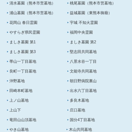
清水墓園（熊本市営墓地）
桃尾墓園（熊本市営墓地）
浦山墓園（熊本市営墓地）
益城墓園（東熊本御廟）
花岡山 春日霊園
宇城 不知火霊園
やすらぎ県民霊園
福岡中央霊園
ましき墓園 第1
ましき墓園 第2
ましき墓園 第3
堅志田共同墓地
帯山一丁目墓地
八景水谷一丁目
良町一丁目墓地
文能寺共同墓地
沖野墓地
朝日野病院裏山
田崎本町墓地
出水六丁目墓地
上ノ山墓地
多良木墓地
上山下
庄口墓地
竜田山山頂墓地
国分4丁目墓地
やき山墓地
木山共同墓地