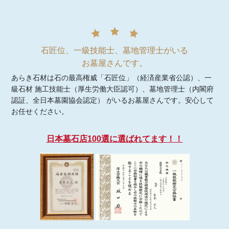
石匠位、一級技能士、墓地管理士がいる
お墓屋さんです。
あらき石材は石の最高権威「石匠位」（経済産業省公認）、一
級石材 施工技能士（厚生労働大臣認可）、墓地管理士（内閣府
認証、全日本墓園協会認定） がいるお墓屋さんです。安心して
お任せください。
日本墓石店100選に選ばれてます！！