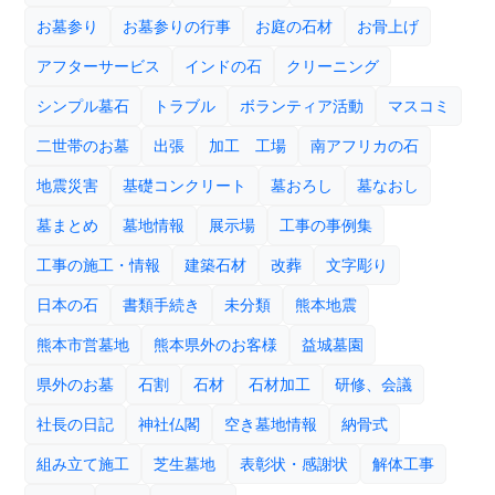
お墓参り
お墓参りの行事
お庭の石材
お骨上げ
アフターサービス
インドの石
クリーニング
シンプル墓石
トラブル
ボランティア活動
マスコミ
二世帯のお墓
出張
加工 工場
南アフリカの石
地震災害
基礎コンクリート
墓おろし
墓なおし
墓まとめ
墓地情報
展示場
工事の事例集
工事の施工・情報
建築石材
改葬
文字彫り
日本の石
書類手続き
未分類
熊本地震
熊本市営墓地
熊本県外のお客様
益城墓園
県外のお墓
石割
石材
石材加工
研修、会議
社長の日記
神社仏閣
空き墓地情報
納骨式
組み立て施工
芝生墓地
表彰状・感謝状
解体工事