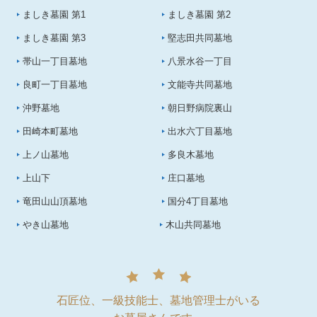
ましき墓園 第1
ましき墓園 第2
ましき墓園 第3
堅志田共同墓地
帯山一丁目墓地
八景水谷一丁目
良町一丁目墓地
文能寺共同墓地
沖野墓地
朝日野病院裏山
田崎本町墓地
出水六丁目墓地
上ノ山墓地
多良木墓地
上山下
庄口墓地
竜田山山頂墓地
国分4丁目墓地
やき山墓地
木山共同墓地
石匠位、一級技能士、墓地管理士がいる