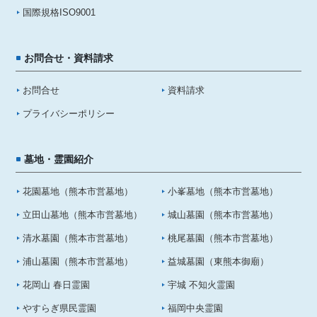
国際規格ISO9001
お問合せ・資料請求
お問合せ
資料請求
プライバシーポリシー
墓地・霊園紹介
花園墓地（熊本市営墓地）
小峯墓地（熊本市営墓地）
立田山墓地（熊本市営墓地）
城山墓園（熊本市営墓地）
清水墓園（熊本市営墓地）
桃尾墓園（熊本市営墓地）
浦山墓園（熊本市営墓地）
益城墓園（東熊本御廟）
花岡山 春日霊園
宇城 不知火霊園
やすらぎ県民霊園
福岡中央霊園