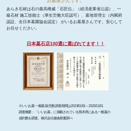
お墓屋さんです。
あらき石材は石の最高権威「石匠位」（経済産業省公認）、一
級石材 施工技能士（厚生労働大臣認可）、墓地管理士（内閣府
認証、全日本墓園協会認定） がいるお墓屋さんです。安心して
お任せください。
日本墓石店100選に選ばれてます！！
※いいお墓 一般墓 販売数 調査期間は2023/01/01～2023/12/31
調査概要：「いいお墓」に掲載されている熊本県にある一般墓の
成約数を調査。株式会社鎌倉新書調べ