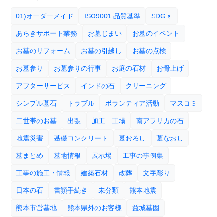
01)オーダーメイド
ISO9001 品質基準
SDGｓ
あらきサポート業務
お墓じまい
お墓のイベント
お墓のリフォーム
お墓の引越し
お墓の点検
お墓参り
お墓参りの行事
お庭の石材
お骨上げ
アフターサービス
インドの石
クリーニング
シンプル墓石
トラブル
ボランティア活動
マスコミ
二世帯のお墓
出張
加工 工場
南アフリカの石
地震災害
基礎コンクリート
墓おろし
墓なおし
墓まとめ
墓地情報
展示場
工事の事例集
工事の施工・情報
建築石材
改葬
文字彫り
日本の石
書類手続き
未分類
熊本地震
熊本市営墓地
熊本県外のお客様
益城墓園