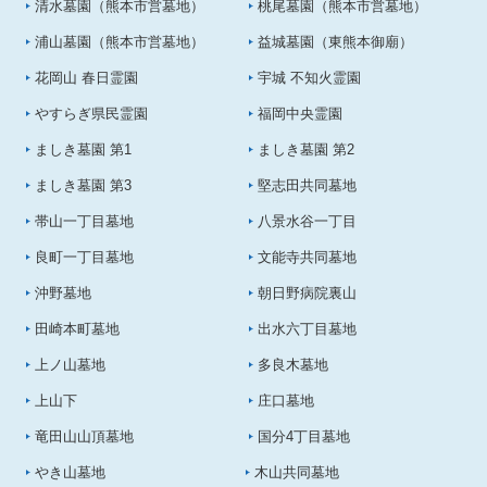
清水墓園（熊本市営墓地）
桃尾墓園（熊本市営墓地）
浦山墓園（熊本市営墓地）
益城墓園（東熊本御廟）
花岡山 春日霊園
宇城 不知火霊園
やすらぎ県民霊園
福岡中央霊園
ましき墓園 第1
ましき墓園 第2
ましき墓園 第3
堅志田共同墓地
帯山一丁目墓地
八景水谷一丁目
良町一丁目墓地
文能寺共同墓地
沖野墓地
朝日野病院裏山
田崎本町墓地
出水六丁目墓地
上ノ山墓地
多良木墓地
上山下
庄口墓地
竜田山山頂墓地
国分4丁目墓地
やき山墓地
木山共同墓地