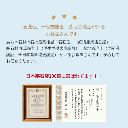
石匠位、一級技能士、墓地管理士がいる
お墓屋さんです。
あらき石材は石の最高権威「石匠位」（経済産業省公認）、一
級石材 施工技能士（厚生労働大臣認可）、墓地管理士（内閣府
認証、全日本墓園協会認定） がいるお墓屋さんです。安心して
お任せください。
日本墓石店100選に選ばれてます！！