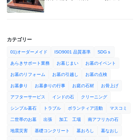
カテゴリー
01)オーダーメイド
ISO9001 品質基準
SDGｓ
あらきサポート業務
お墓じまい
お墓のイベント
お墓のリフォーム
お墓の引越し
お墓の点検
お墓参り
お墓参りの行事
お庭の石材
お骨上げ
アフターサービス
インドの石
クリーニング
シンプル墓石
トラブル
ボランティア活動
マスコミ
二世帯のお墓
出張
加工 工場
南アフリカの石
地震災害
基礎コンクリート
墓おろし
墓なおし