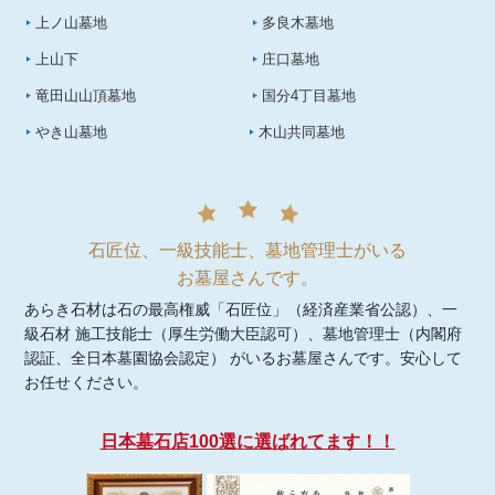
上ノ山墓地
多良木墓地
上山下
庄口墓地
竜田山山頂墓地
国分4丁目墓地
やき山墓地
木山共同墓地
石匠位、一級技能士、墓地管理士がいる
お墓屋さんです。
あらき石材は石の最高権威「石匠位」（経済産業省公認）、一
級石材 施工技能士（厚生労働大臣認可）、墓地管理士（内閣府
認証、全日本墓園協会認定） がいるお墓屋さんです。安心して
お任せください。
日本墓石店100選に選ばれてます！！