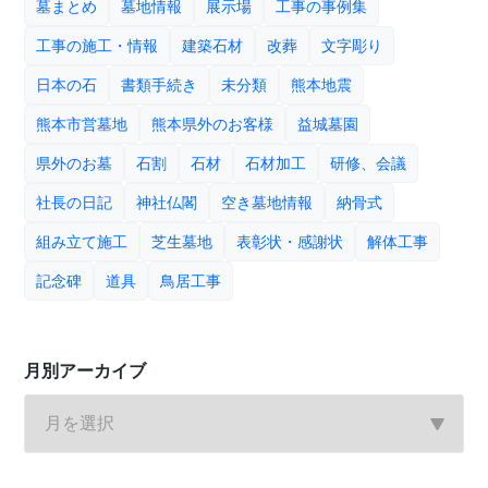
墓まとめ
墓地情報
展示場
工事の事例集
工事の施工・情報
建築石材
改葬
文字彫り
日本の石
書類手続き
未分類
熊本地震
熊本市営墓地
熊本県外のお客様
益城墓園
県外のお墓
石割
石材
石材加工
研修、会議
社長の日記
神社仏閣
空き墓地情報
納骨式
組み立て施工
芝生墓地
表彰状・感謝状
解体工事
記念碑
道具
鳥居工事
月別アーカイブ