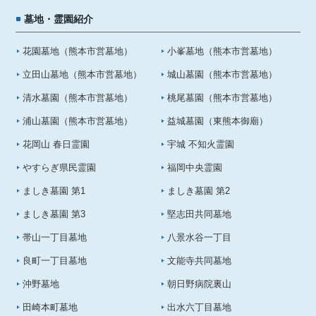
墓地・霊園紹介
花園墓地（熊本市営墓地）
小峯墓地（熊本市営墓地）
立田山墓地（熊本市営墓地）
城山墓園（熊本市営墓地）
清水墓園（熊本市営墓地）
桃尾墓園（熊本市営墓地）
浦山墓園（熊本市営墓地）
益城墓園（東熊本御廟）
花岡山 春日霊園
宇城 不知火霊園
やすらぎ県民霊園
福岡中央霊園
ましき墓園 第1
ましき墓園 第2
ましき墓園 第3
堅志田共同墓地
帯山一丁目墓地
八景水谷一丁目
良町一丁目墓地
文能寺共同墓地
沖野墓地
朝日野病院裏山
田崎本町墓地
出水六丁目墓地