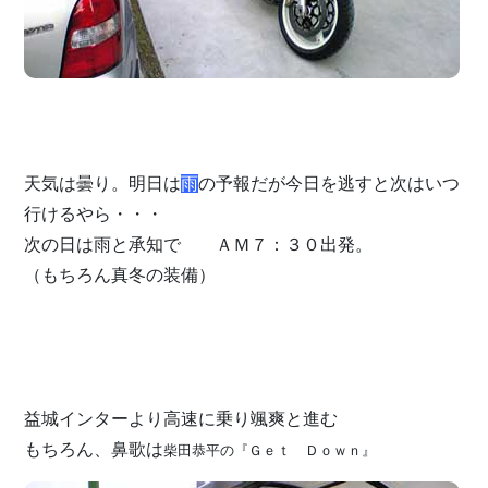
天気は曇り。明日は
雨
の予報だが今日を逃すと次はいつ
行けるやら・・・
次の日は雨と承知で ＡＭ７：３０出発。
（もちろん真冬の装備）
益城インターより高速に乗り颯爽と進む
もちろん、鼻歌は
柴田恭平の『Ｇｅｔ Ｄｏｗｎ』