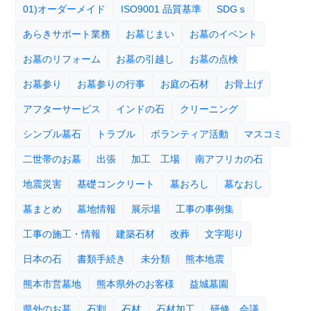
01)オーダーメイド
ISO9001 品質基準
SDGｓ
あらきサポート業務
お墓じまい
お墓のイベント
お墓のリフォーム
お墓の引越し
お墓の点検
お墓参り
お墓参りの行事
お庭の石材
お骨上げ
アフターサービス
インドの石
クリーニング
シンプル墓石
トラブル
ボランティア活動
マスコミ
二世帯のお墓
出張
加工 工場
南アフリカの石
地震災害
基礎コンクリート
墓おろし
墓なおし
墓まとめ
墓地情報
展示場
工事の事例集
工事の施工・情報
建築石材
改葬
文字彫り
日本の石
書類手続き
未分類
熊本地震
熊本市営墓地
熊本県外のお客様
益城墓園
県外のお墓
石割
石材
石材加工
研修、会議