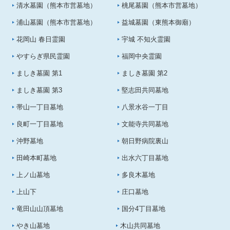
清水墓園（熊本市営墓地）
桃尾墓園（熊本市営墓地）
浦山墓園（熊本市営墓地）
益城墓園（東熊本御廟）
花岡山 春日霊園
宇城 不知火霊園
やすらぎ県民霊園
福岡中央霊園
ましき墓園 第1
ましき墓園 第2
ましき墓園 第3
堅志田共同墓地
帯山一丁目墓地
八景水谷一丁目
良町一丁目墓地
文能寺共同墓地
沖野墓地
朝日野病院裏山
田崎本町墓地
出水六丁目墓地
上ノ山墓地
多良木墓地
上山下
庄口墓地
竜田山山頂墓地
国分4丁目墓地
やき山墓地
木山共同墓地