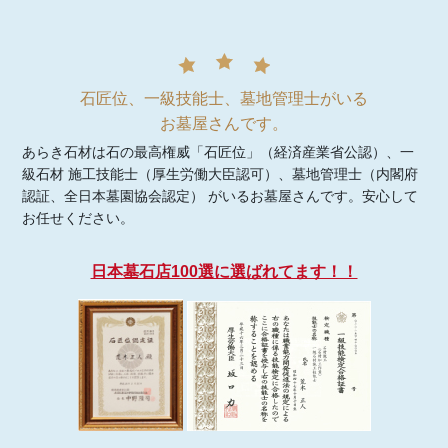
石匠位、一級技能士、墓地管理士がいる
お墓屋さんです。
あらき石材は石の最高権威「石匠位」（経済産業省公認）、一
級石材 施工技能士（厚生労働大臣認可）、墓地管理士（内閣府
認証、全日本墓園協会認定） がいるお墓屋さんです。安心して
お任せください。
日本墓石店100選に選ばれてます！！