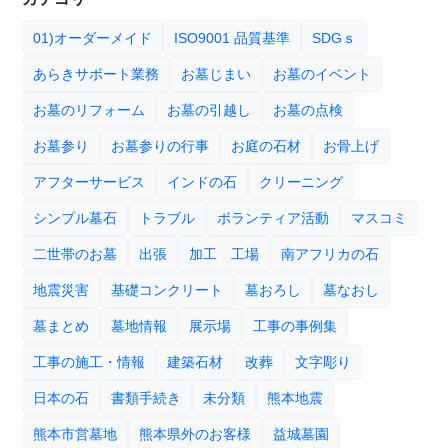
01)オーダーメイド
ISO9001 品質基準
SDGｓ
あらきサポート業務
お墓じまい
お墓のイベント
お墓のリフォーム
お墓の引越し
お墓の点検
お墓参り
お墓参りの行事
お庭の石材
お骨上げ
アフターサービス
インドの石
クリーニング
シンプル墓石
トラブル
ボランティア活動
マスコミ
二世帯のお墓
出張
加工 工場
南アフリカの石
地震災害
基礎コンクリート
墓おろし
墓なおし
墓まとめ
墓地情報
展示場
工事の事例集
工事の施工・情報
建築石材
改葬
文字彫り
日本の石
書類手続き
未分類
熊本地震
熊本市営墓地
熊本県外のお客様
益城墓園