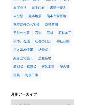
文字彫り
日本の石
書類手続き
未分類
熊本地震
熊本市営墓地
熊本県外のお客様
益城墓園
県外のお墓
石割
石材
石材加工
研修、会議
社長の日記
神社仏閣
空き墓地情報
納骨式
組み立て施工
芝生墓地
表彰状・感謝状
解体工事
記念碑
道具
鳥居工事
月別アーカイブ