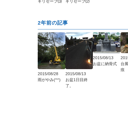
ギリセーフ⑶
ギリセーフ⑵
2年前の記事
2015/08/13
201
お盆に納骨式
台風
痕
2015/08/28
2015/08/13
雨がやみ(^^)
お盆1日目終
了。