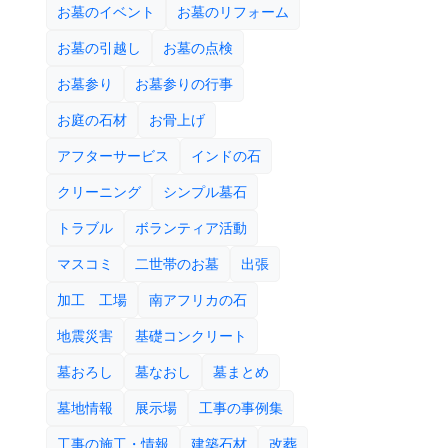
お墓のイベント
お墓のリフォーム
お墓の引越し
お墓の点検
お墓参り
お墓参りの行事
お庭の石材
お骨上げ
アフターサービス
インドの石
クリーニング
シンプル墓石
トラブル
ボランティア活動
マスコミ
二世帯のお墓
出張
加工 工場
南アフリカの石
地震災害
基礎コンクリート
墓おろし
墓なおし
墓まとめ
墓地情報
展示場
工事の事例集
工事の施工・情報
建築石材
改葬