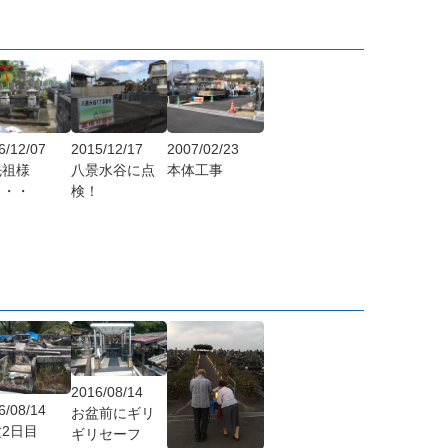
6/12/07
2015/12/17
2007/02/23
先祖様
八景水谷に点
本体工事
・・・
検！
2016/08/14
6/08/14
お盆前にギリ
2日目
ギリセーフ