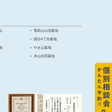
山
竜田山山頂墓地
国分4丁目墓地
地
やき山墓地
木山共同墓地