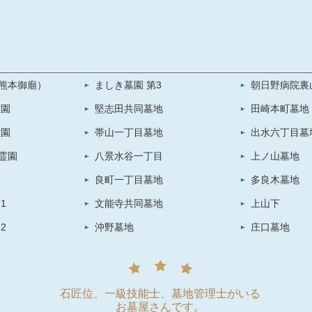
熊本御廟）
ましき墓園 第3
朝日野病院裏
霊園
堅志田共同墓地
田崎本町墓地
霊園
帯山一丁目墓地
出水六丁目墓
霊園
八景水谷一丁目
上ノ山墓地
良町一丁目墓地
多良木墓地
1
文能寺共同墓地
上山下
2
沖野墓地
庄口墓地
石匠位、一級技能士、墓地管理士がいる
お墓屋さんです。