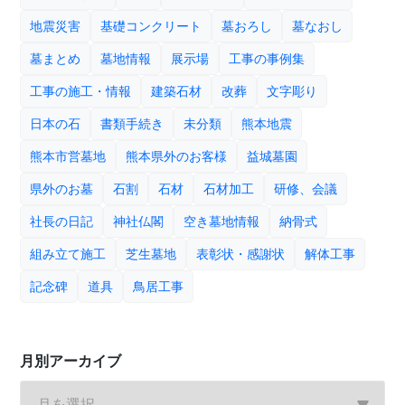
地震災害
基礎コンクリート
墓おろし
墓なおし
墓まとめ
墓地情報
展示場
工事の事例集
工事の施工・情報
建築石材
改葬
文字彫り
日本の石
書類手続き
未分類
熊本地震
熊本市営墓地
熊本県外のお客様
益城墓園
県外のお墓
石割
石材
石材加工
研修、会議
社長の日記
神社仏閣
空き墓地情報
納骨式
組み立て施工
芝生墓地
表彰状・感謝状
解体工事
記念碑
道具
鳥居工事
月別アーカイブ