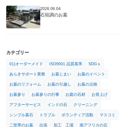
2026.06.04
石垣調のお墓
カテゴリー
01)オーダーメイド
ISO9001 品質基準
SDGｓ
あらきサポート業務
お墓じまい
お墓のイベント
お墓のリフォーム
お墓の引越し
お墓の点検
お墓参り
お墓参りの行事
お庭の石材
お骨上げ
アフターサービス
インドの石
クリーニング
シンプル墓石
トラブル
ボランティア活動
マスコミ
二世帯のお墓
出張
加工 工場
南アフリカの石