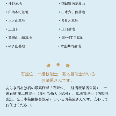
沖野墓地
朝日野病院裏山
田崎本町墓地
出水六丁目墓地
上ノ山墓地
多良木墓地
上山下
庄口墓地
竜田山山頂墓地
国分4丁目墓地
やき山墓地
木山共同墓地
石匠位、一級技能士、墓地管理士がいる
お墓屋さんです。
あらき石材は石の最高権威「石匠位」（経済産業省公認）、一
級石材 施工技能士（厚生労働大臣認可）、墓地管理士（内閣府
認証、全日本墓園協会認定） がいるお墓屋さんです。安心して
お任せください。