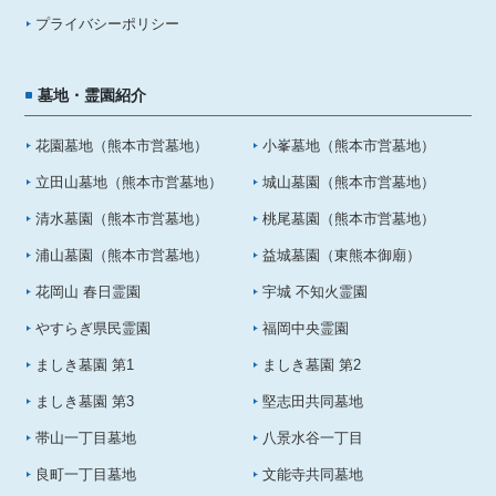
プライバシーポリシー
墓地・霊園紹介
花園墓地（熊本市営墓地）
小峯墓地（熊本市営墓地）
立田山墓地（熊本市営墓地）
城山墓園（熊本市営墓地）
清水墓園（熊本市営墓地）
桃尾墓園（熊本市営墓地）
浦山墓園（熊本市営墓地）
益城墓園（東熊本御廟）
花岡山 春日霊園
宇城 不知火霊園
やすらぎ県民霊園
福岡中央霊園
ましき墓園 第1
ましき墓園 第2
ましき墓園 第3
堅志田共同墓地
帯山一丁目墓地
八景水谷一丁目
良町一丁目墓地
文能寺共同墓地