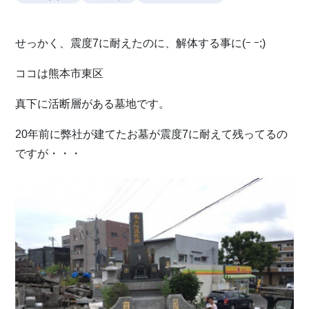
せっかく、震度7に耐えたのに、解体する事に(ｰ ｰ;)
ココは熊本市東区
真下に活断層がある墓地です。
20年前に弊社が建てたお墓が震度7に耐えて残ってるの
ですが・・・