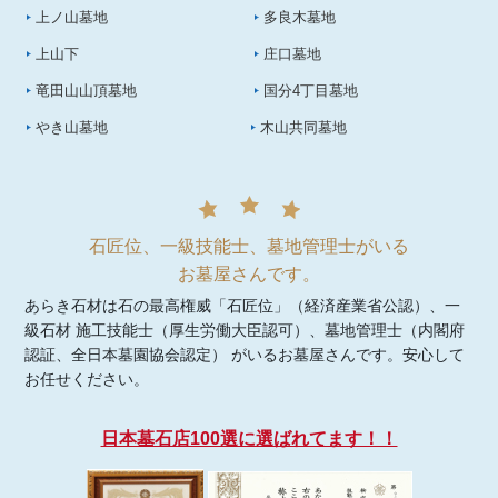
上ノ山墓地
多良木墓地
上山下
庄口墓地
竜田山山頂墓地
国分4丁目墓地
やき山墓地
木山共同墓地
石匠位、一級技能士、墓地管理士がいる
お墓屋さんです。
あらき石材は石の最高権威「石匠位」（経済産業省公認）、一
級石材 施工技能士（厚生労働大臣認可）、墓地管理士（内閣府
認証、全日本墓園協会認定） がいるお墓屋さんです。安心して
お任せください。
日本墓石店100選に選ばれてます！！