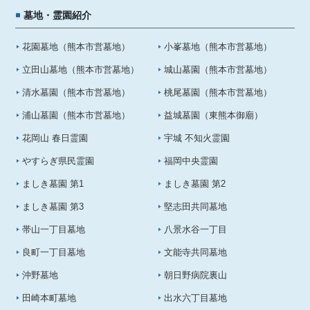
墓地・霊園紹介
花園墓地（熊本市営墓地）
小峯墓地（熊本市営墓地）
立田山墓地（熊本市営墓地）
城山墓園（熊本市営墓地）
清水墓園（熊本市営墓地）
桃尾墓園（熊本市営墓地）
浦山墓園（熊本市営墓地）
益城墓園（東熊本御廟）
花岡山 春日霊園
宇城 不知火霊園
やすらぎ県民霊園
福岡中央霊園
ましき墓園 第1
ましき墓園 第2
ましき墓園 第3
堅志田共同墓地
帯山一丁目墓地
八景水谷一丁目
良町一丁目墓地
文能寺共同墓地
沖野墓地
朝日野病院裏山
田崎本町墓地
出水六丁目墓地