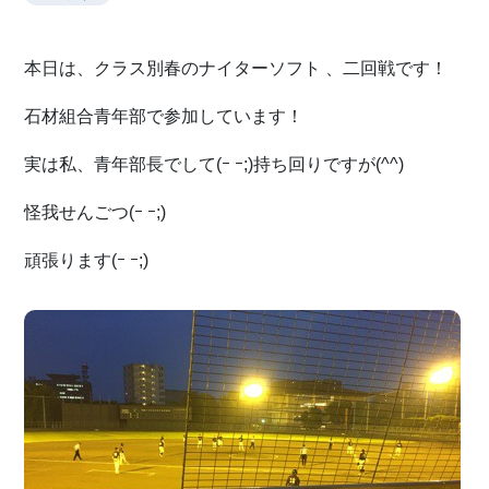
本日は、クラス別春のナイターソフト 、二回戦です！
石材組合青年部で参加しています！
実は私、青年部長でして(ｰ ｰ;)持ち回りですが(^^)
怪我せんごつ(ｰ ｰ;)
頑張ります(ｰ ｰ;)