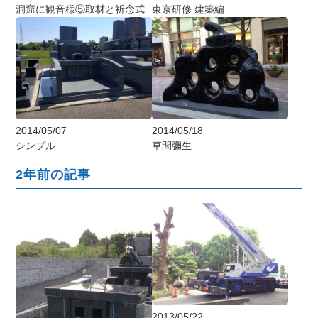
洞窟に観音様⑤取材と祈念式
東京研修 建築編
2014/05/07
2014/05/18
シンプル
草間彌生
2年前の記事
2013/05/22