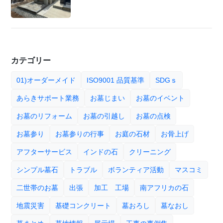
カテゴリー
01)オーダーメイド
ISO9001 品質基準
SDGｓ
あらきサポート業務
お墓じまい
お墓のイベント
お墓のリフォーム
お墓の引越し
お墓の点検
お墓参り
お墓参りの行事
お庭の石材
お骨上げ
アフターサービス
インドの石
クリーニング
シンプル墓石
トラブル
ボランティア活動
マスコミ
二世帯のお墓
出張
加工 工場
南アフリカの石
地震災害
基礎コンクリート
墓おろし
墓なおし