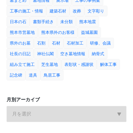
墓まとめ
墓地情報
展示場
工事の事例集
工事の施工・情報
建築石材
改葬
文字彫り
日本の石
書類手続き
未分類
熊本地震
熊本市営墓地
熊本県外のお客様
益城墓園
県外のお墓
石割
石材
石材加工
研修、会議
社長の日記
神社仏閣
空き墓地情報
納骨式
組み立て施工
芝生墓地
表彰状・感謝状
解体工事
記念碑
道具
鳥居工事
月別アーカイブ