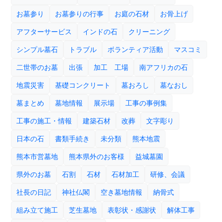
お墓参り
お墓参りの行事
お庭の石材
お骨上げ
アフターサービス
インドの石
クリーニング
シンプル墓石
トラブル
ボランティア活動
マスコミ
二世帯のお墓
出張
加工 工場
南アフリカの石
地震災害
基礎コンクリート
墓おろし
墓なおし
墓まとめ
墓地情報
展示場
工事の事例集
工事の施工・情報
建築石材
改葬
文字彫り
日本の石
書類手続き
未分類
熊本地震
熊本市営墓地
熊本県外のお客様
益城墓園
県外のお墓
石割
石材
石材加工
研修、会議
社長の日記
神社仏閣
空き墓地情報
納骨式
組み立て施工
芝生墓地
表彰状・感謝状
解体工事