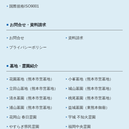
国際規格ISO9001
お問合せ・資料請求
お問合せ
資料請求
プライバシーポリシー
墓地・霊園紹介
花園墓地（熊本市営墓地）
小峯墓地（熊本市営墓地）
立田山墓地（熊本市営墓地）
城山墓園（熊本市営墓地）
清水墓園（熊本市営墓地）
桃尾墓園（熊本市営墓地）
浦山墓園（熊本市営墓地）
益城墓園（東熊本御廟）
花岡山 春日霊園
宇城 不知火霊園
やすらぎ県民霊園
福岡中央霊園