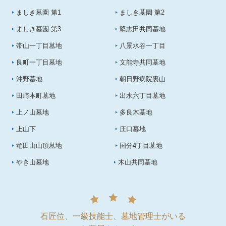
ましき墓園 第1
ましき墓園 第2
ましき墓園 第3
堅志田共同墓地
帯山一丁目墓地
八景水谷一丁目
良町一丁目墓地
文能寺共同墓地
沖野墓地
朝日野病院裏山
田崎本町墓地
出水六丁目墓地
上ノ山墓地
多良木墓地
上山下
庄口墓地
竜田山山頂墓地
国分4丁目墓地
やき山墓地
木山共同墓地
石匠位、一級技能士、墓地管理士がいる