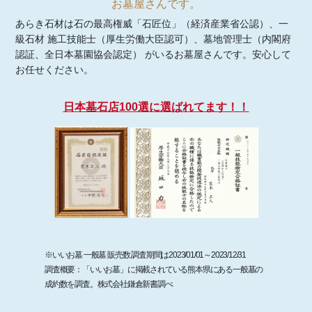
お墓屋さんです。
あらき石材は石の最高権威「石匠位」（経済産業省公認）、一
級石材 施工技能士（厚生労働大臣認可）、墓地管理士（内閣府
認証、全日本墓園協会認定） がいるお墓屋さんです。安心して
お任せください。
日本墓石店100選に選ばれてます！！
※いいお墓 一般墓 販売数 調査期間は2023/01/01～2023/12/31
調査概要：「いいお墓」に掲載されている熊本県にある一般墓の
成約数を調査。株式会社鎌倉新書調べ