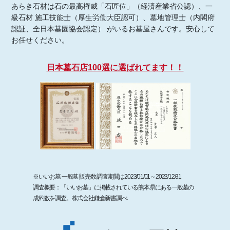
あらき石材は石の最高権威「石匠位」（経済産業省公認）、一
級石材 施工技能士（厚生労働大臣認可）、墓地管理士（内閣府
認証、全日本墓園協会認定） がいるお墓屋さんです。安心して
お任せください。
日本墓石店100選に選ばれてます！！
※いいお墓 一般墓 販売数 調査期間は2023/01/01～2023/12/31
調査概要：「いいお墓」に掲載されている熊本県にある一般墓の
成約数を調査。株式会社鎌倉新書調べ