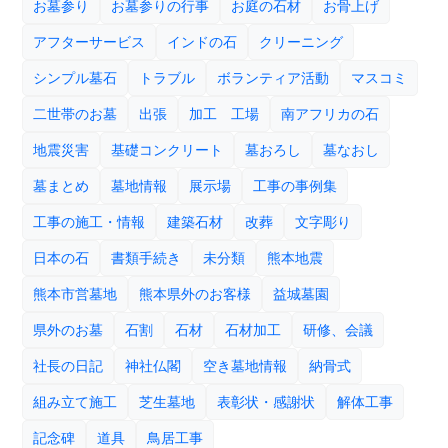
お墓参り
お墓参りの行事
お庭の石材
お骨上げ
アフターサービス
インドの石
クリーニング
シンプル墓石
トラブル
ボランティア活動
マスコミ
二世帯のお墓
出張
加工 工場
南アフリカの石
地震災害
基礎コンクリート
墓おろし
墓なおし
墓まとめ
墓地情報
展示場
工事の事例集
工事の施工・情報
建築石材
改葬
文字彫り
日本の石
書類手続き
未分類
熊本地震
熊本市営墓地
熊本県外のお客様
益城墓園
県外のお墓
石割
石材
石材加工
研修、会議
社長の日記
神社仏閣
空き墓地情報
納骨式
組み立て施工
芝生墓地
表彰状・感謝状
解体工事
記念碑
道具
鳥居工事