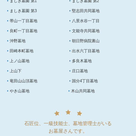
ましき墓園 第1
ましき墓園 第2
ましき墓園 第3
堅志田共同墓地
帯山一丁目墓地
八景水谷一丁目
良町一丁目墓地
文能寺共同墓地
沖野墓地
朝日野病院裏山
田崎本町墓地
出水六丁目墓地
上ノ山墓地
多良木墓地
上山下
庄口墓地
竜田山山頂墓地
国分4丁目墓地
やき山墓地
木山共同墓地
石匠位、一級技能士、墓地管理士がいる
お墓屋さんです。