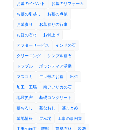
お墓のイベント
お墓のリフォーム
お墓の引越し
お墓の点検
お墓参り
お墓参りの行事
お庭の石材
お骨上げ
アフターサービス
インドの石
クリーニング
シンプル墓石
トラブル
ボランティア活動
マスコミ
二世帯のお墓
出張
加工 工場
南アフリカの石
地震災害
基礎コンクリート
墓おろし
墓なおし
墓まとめ
墓地情報
展示場
工事の事例集
工事の施工・情報
建築石材
改葬