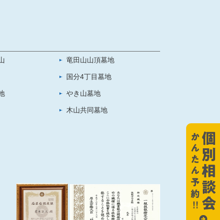
山
竜田山山頂墓地
国分4丁目墓地
地
やき山墓地
木山共同墓地