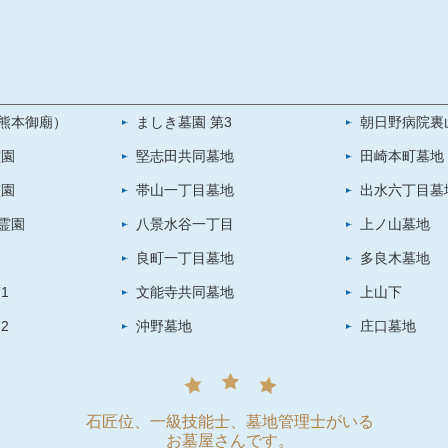
熊本御廟）
ましき墓園 第3
朝日野病院裏
霊園
堅志田共同墓地
田崎本町墓地
霊園
帯山一丁目墓地
出水六丁目墓
霊園
八景水谷一丁目
上ノ山墓地
良町一丁目墓地
多良木墓地
1
文能寺共同墓地
上山下
2
沖野墓地
庄口墓地
石匠位、一級技能士、墓地管理士がいる
お墓屋さんです。