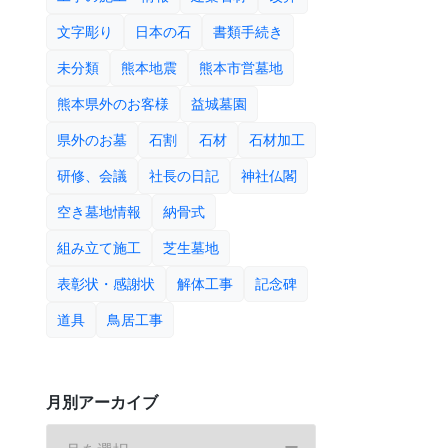
文字彫り
日本の石
書類手続き
未分類
熊本地震
熊本市営墓地
熊本県外のお客様
益城墓園
県外のお墓
石割
石材
石材加工
研修、会議
社長の日記
神社仏閣
空き墓地情報
納骨式
組み立て施工
芝生墓地
表彰状・感謝状
解体工事
記念碑
道具
鳥居工事
月別アーカイブ