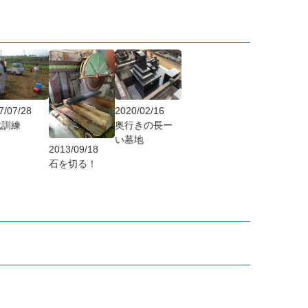
2020/02/16
7/07/28
奥行きの長ー
化訓練
い墓地
2013/09/18
石を切る！