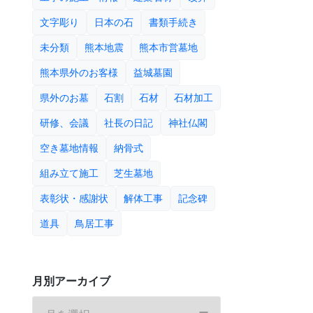
文字彫り
日本の石
書類手続き
未分類
熊本地震
熊本市営墓地
熊本県外のお客様
益城墓園
県外のお墓
石割
石材
石材加工
研修、会議
社長の日記
神社仏閣
空き墓地情報
納骨式
組み立て施工
芝生墓地
表彰状・感謝状
解体工事
記念碑
道具
鳥居工事
月別アーカイブ