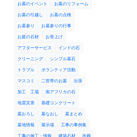
お墓のイベント
お墓のリフォーム
お墓の引越し
お墓の点検
お墓参り
お墓参りの行事
お庭の石材
お骨上げ
アフターサービス
インドの石
クリーニング
シンプル墓石
トラブル
ボランティア活動
マスコミ
二世帯のお墓
出張
加工 工場
南アフリカの石
地震災害
基礎コンクリート
墓おろし
墓なおし
墓まとめ
墓地情報
展示場
工事の事例集
工事の施工・情報
建築石材
改葬