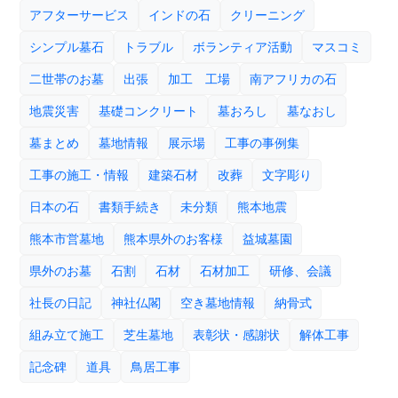
アフターサービス
インドの石
クリーニング
シンプル墓石
トラブル
ボランティア活動
マスコミ
二世帯のお墓
出張
加工 工場
南アフリカの石
地震災害
基礎コンクリート
墓おろし
墓なおし
墓まとめ
墓地情報
展示場
工事の事例集
工事の施工・情報
建築石材
改葬
文字彫り
日本の石
書類手続き
未分類
熊本地震
熊本市営墓地
熊本県外のお客様
益城墓園
県外のお墓
石割
石材
石材加工
研修、会議
社長の日記
神社仏閣
空き墓地情報
納骨式
組み立て施工
芝生墓地
表彰状・感謝状
解体工事
記念碑
道具
鳥居工事