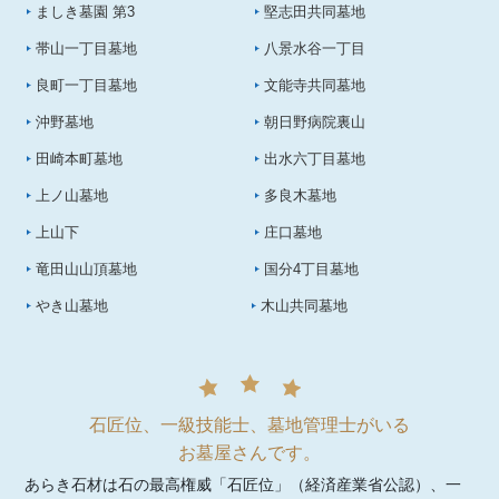
ましき墓園 第3
堅志田共同墓地
帯山一丁目墓地
八景水谷一丁目
良町一丁目墓地
文能寺共同墓地
沖野墓地
朝日野病院裏山
田崎本町墓地
出水六丁目墓地
上ノ山墓地
多良木墓地
上山下
庄口墓地
竜田山山頂墓地
国分4丁目墓地
やき山墓地
木山共同墓地
石匠位、一級技能士、墓地管理士がいる
お墓屋さんです。
あらき石材は石の最高権威「石匠位」（経済産業省公認）、一