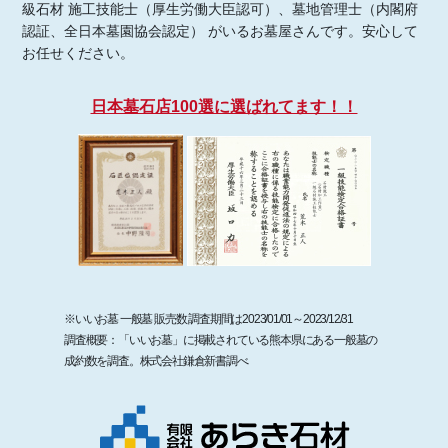
級石材 施工技能士（厚生労働大臣認可）、墓地管理士（内閣府
認証、全日本墓園協会認定） がいるお墓屋さんです。安心して
お任せください。
日本墓石店100選に選ばれてます！！
※いいお墓 一般墓 販売数 調査期間は2023/01/01～2023/12/31
調査概要：「いいお墓」に掲載されている熊本県にある一般墓の
成約数を調査。株式会社鎌倉新書調べ