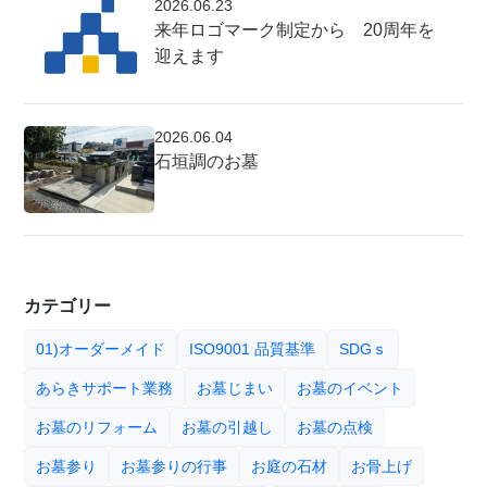
2026.06.23
来年ロゴマーク制定から 20周年を
迎えます
2026.06.04
石垣調のお墓
カテゴリー
01)オーダーメイド
ISO9001 品質基準
SDGｓ
あらきサポート業務
お墓じまい
お墓のイベント
お墓のリフォーム
お墓の引越し
お墓の点検
お墓参り
お墓参りの行事
お庭の石材
お骨上げ