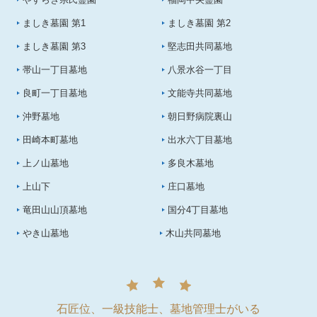
ましき墓園 第1
ましき墓園 第2
ましき墓園 第3
堅志田共同墓地
帯山一丁目墓地
八景水谷一丁目
良町一丁目墓地
文能寺共同墓地
沖野墓地
朝日野病院裏山
田崎本町墓地
出水六丁目墓地
上ノ山墓地
多良木墓地
上山下
庄口墓地
竜田山山頂墓地
国分4丁目墓地
やき山墓地
木山共同墓地
石匠位、一級技能士、墓地管理士がいる