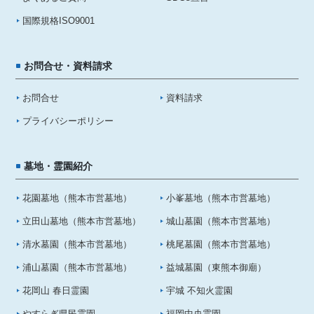
国際規格ISO9001
お問合せ・資料請求
お問合せ
資料請求
プライバシーポリシー
墓地・霊園紹介
花園墓地（熊本市営墓地）
小峯墓地（熊本市営墓地）
立田山墓地（熊本市営墓地）
城山墓園（熊本市営墓地）
清水墓園（熊本市営墓地）
桃尾墓園（熊本市営墓地）
浦山墓園（熊本市営墓地）
益城墓園（東熊本御廟）
花岡山 春日霊園
宇城 不知火霊園
やすらぎ県民霊園
福岡中央霊園