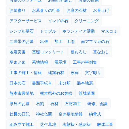
お墓のリフォーム
お墓の引越し
お墓の点検
お墓参り
お墓参りの行事
お庭の石材
お骨上げ
アフターサービス
インドの石
クリーニング
シンプル墓石
トラブル
ボランティア活動
マスコミ
二世帯のお墓
出張
加工 工場
南アフリカの石
地震災害
基礎コンクリート
墓おろし
墓なおし
墓まとめ
墓地情報
展示場
工事の事例集
工事の施工・情報
建築石材
改葬
文字彫り
日本の石
書類手続き
未分類
熊本地震
熊本市営墓地
熊本県外のお客様
益城墓園
県外のお墓
石割
石材
石材加工
研修、会議
社長の日記
神社仏閣
空き墓地情報
納骨式
組み立て施工
芝生墓地
表彰状・感謝状
解体工事