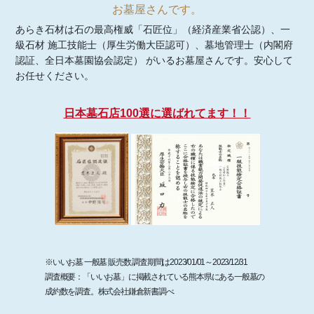
お墓屋さんです。
あらき石材は石の最高権威「石匠位」（経済産業省公認）、一
級石材 施工技能士（厚生労働大臣認可）、墓地管理士（内閣府
認証、全日本墓園協会認定） がいるお墓屋さんです。安心して
お任せください。
日本墓石店100選に選ばれてます！！
※いいお墓 一般墓 販売数 調査期間は2023/01/01～2023/12/31
調査概要：「いいお墓」に掲載されている熊本県にある一般墓の
成約数を調査。株式会社鎌倉新書調べ