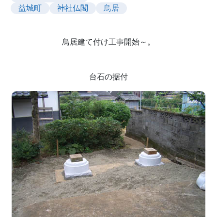
益城町
神社仏閣
鳥居
鳥居建て付け工事開始～。
台石の据付