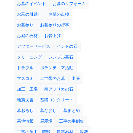
お墓のイベント
お墓のリフォーム
お墓の引越し
お墓の点検
お墓参り
お墓参りの行事
お庭の石材
お骨上げ
アフターサービス
インドの石
クリーニング
シンプル墓石
トラブル
ボランティア活動
マスコミ
二世帯のお墓
出張
加工 工場
南アフリカの石
地震災害
基礎コンクリート
墓おろし
墓なおし
墓まとめ
墓地情報
展示場
工事の事例集
工事の施工・情報
建築石材
改葬