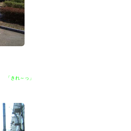
い」
「きれ～っ」