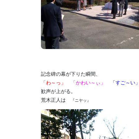
記念碑の幕が下りた瞬間、
「わ～っ」
「かわい～ぃ」
「すご～
歓声が上がる。
荒木正人は
『ニヤッ』