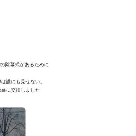
の除幕式があるために
碑
碑は誰にも見せない。
の幕に交換しました