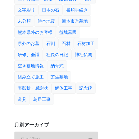
文字彫り
日本の石
書類手続き
未分類
熊本地震
熊本市営墓地
熊本県外のお客様
益城墓園
県外のお墓
石割
石材
石材加工
研修、会議
社長の日記
神社仏閣
空き墓地情報
納骨式
組み立て施工
芝生墓地
表彰状・感謝状
解体工事
記念碑
道具
鳥居工事
月別アーカイブ