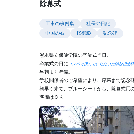
除幕式
工事の事例集
社長の日記
中国の石
桜御影
記念碑
熊本県立保健学院の卒業式当日。
卒業式の日に
コンペで択んでいただいた閉校記念
早朝より準備。
学校関係者のご希望により、序幕まで記念
朝早く来て、ブルーシートから、除幕式用
準備はＯＫ。