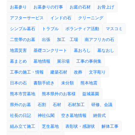
お墓参り
お墓参りの行事
お庭の石材
お骨上げ
アフターサービス
インドの石
クリーニング
シンプル墓石
トラブル
ボランティア活動
マスコミ
二世帯のお墓
出張
加工 工場
南アフリカの石
地震災害
基礎コンクリート
墓おろし
墓なおし
墓まとめ
墓地情報
展示場
工事の事例集
工事の施工・情報
建築石材
改葬
文字彫り
日本の石
書類手続き
未分類
熊本地震
熊本市営墓地
熊本県外のお客様
益城墓園
県外のお墓
石割
石材
石材加工
研修、会議
社長の日記
神社仏閣
空き墓地情報
納骨式
組み立て施工
芝生墓地
表彰状・感謝状
解体工事