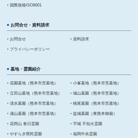
国際規格ISO9001
お問合せ・資料請求
お問合せ
資料請求
プライバシーポリシー
墓地・霊園紹介
花園墓地（熊本市営墓地）
小峯墓地（熊本市営墓地）
立田山墓地（熊本市営墓地）
城山墓園（熊本市営墓地）
清水墓園（熊本市営墓地）
桃尾墓園（熊本市営墓地）
浦山墓園（熊本市営墓地）
益城墓園（東熊本御廟）
花岡山 春日霊園
宇城 不知火霊園
やすらぎ県民霊園
福岡中央霊園