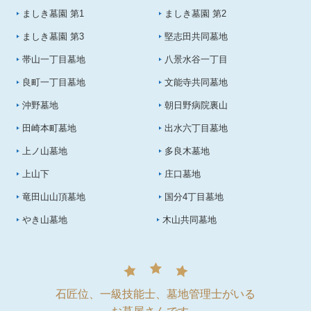
ましき墓園 第1
ましき墓園 第2
ましき墓園 第3
堅志田共同墓地
帯山一丁目墓地
八景水谷一丁目
良町一丁目墓地
文能寺共同墓地
沖野墓地
朝日野病院裏山
田崎本町墓地
出水六丁目墓地
上ノ山墓地
多良木墓地
上山下
庄口墓地
竜田山山頂墓地
国分4丁目墓地
やき山墓地
木山共同墓地
石匠位、一級技能士、墓地管理士がいる