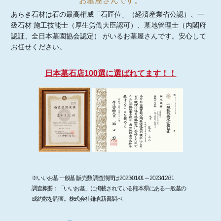
お墓屋さんです。
あらき石材は石の最高権威「石匠位」（経済産業省公認）、一
級石材 施工技能士（厚生労働大臣認可）、墓地管理士（内閣府
認証、全日本墓園協会認定） がいるお墓屋さんです。安心して
お任せください。
日本墓石店100選に選ばれてます！！
※いいお墓 一般墓 販売数 調査期間は2023/01/01～2023/12/31
調査概要：「いいお墓」に掲載されている熊本県にある一般墓の
成約数を調査。株式会社鎌倉新書調べ